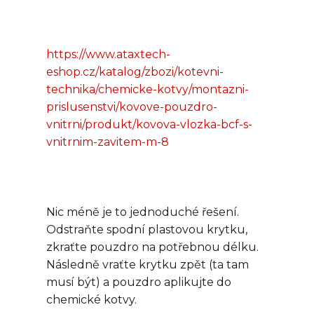
https://www.ataxtech-
eshop.cz/katalog/zbozi/kotevni-
technika/chemicke-kotvy/montazni-
prislusenstvi/kovove-pouzdro-
vnitrni/produkt/kovova-vlozka-bcf-s-
vnitrnim-zavitem-m-8
Nic méně je to jednoduché řešení.
Odstraňte spodní plastovou krytku,
zkraťte pouzdro na potřebnou délku.
Následně vraťte krytku zpět (ta tam
musí být) a pouzdro aplikujte do
chemické kotvy.