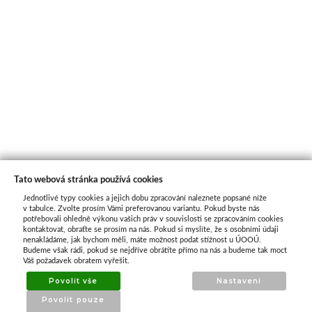
Tato webová stránka používá cookies
Jednotlivé typy cookies a jejich dobu zpracování naleznete popsané níže
O nás
v tabulce. Zvolte prosím Vámi preferovanou variantu. Pokud byste nás
potřebovali ohledně výkonu vašich práv v souvislosti se zpracováním cookies
kontaktovat, obraťte se prosím na nás. Pokud si myslíte, že s osobními údaji
nenakládáme, jak bychom měli, máte možnost podat stížnost u ÚOOÚ.
ATAX Tech je váš spolehlivý partner v oblasti
Budeme však rádi, pokud se nejdříve obrátíte přímo na nás a budeme tak moct
kotevní techniky, stavebního nářadí a
Váš požadavek obratem vyřešit.
příslušenství již 32 let.
Povolit vše
Nastavení
Specializujeme se na prodej profesionálního
Povolit pouze