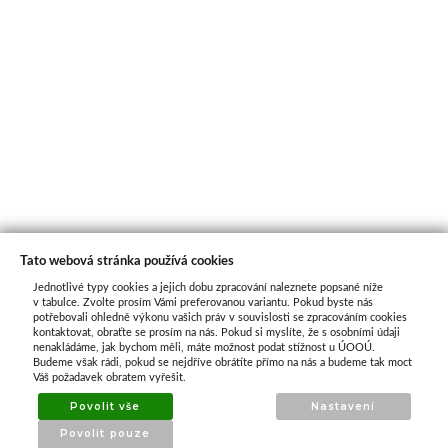
Tato webová stránka používá cookies
Jednotlivé typy cookies a jejich dobu zpracování naleznete popsané níže
O nás
v tabulce. Zvolte prosím Vámi preferovanou variantu. Pokud byste nás
potřebovali ohledně výkonu vašich práv v souvislosti se zpracováním cookies
kontaktovat, obraťte se prosím na nás. Pokud si myslíte, že s osobními údaji
nenakládáme, jak bychom měli, máte možnost podat stížnost u ÚOOÚ.
ATAX Tech je váš spolehlivý partner v oblasti
Budeme však rádi, pokud se nejdříve obrátíte přímo na nás a budeme tak moct
kotevní techniky, stavebního nářadí a
Váš požadavek obratem vyřešit.
příslušenství již 32 let.
Povolit vše
Nastavení
Specializujeme se na prodej profesionálního
Povolit pouze