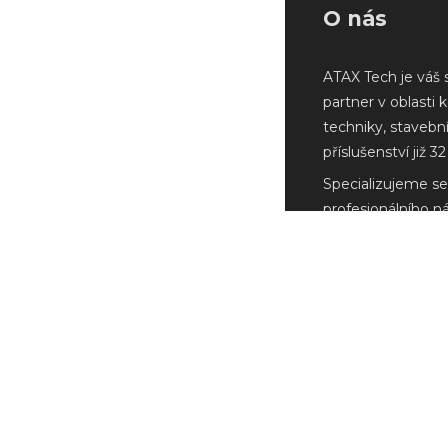
O nás
ATAX Tech je váš 
partner v oblasti 
techniky, stavebn
příslušenství již 32 
Specializujeme se
profesionálního n
Milwaukee a další
renomovaných vý