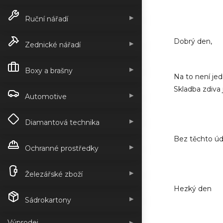
▶
Ruční nářadí
Dobrý den,
▶
Zednické nářadí
▶
Boxy a brašny
Na to není je
Skladba zdiva 
▶
Automotive
▶
Diamantová technika
Bez těchto úd
▶
Ochranné prostředky
▶
Železářské zboží
Hezký den
▶
Sádrokartony
Výprodej
▶