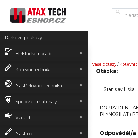
Dárkové poukazy
▶
Elektrické nářadí
Vaše dotazy
/
Kotevní 
▶
Kotevní technika
Otázka:
▶
Nastřelovací technika
Stanislav Liska
▶
Spojovací materiály
DOBRY DEN. JA
PLYNOSILAT ) P
▶
Vzduch
Odpověděl/a
▶
Nástroje