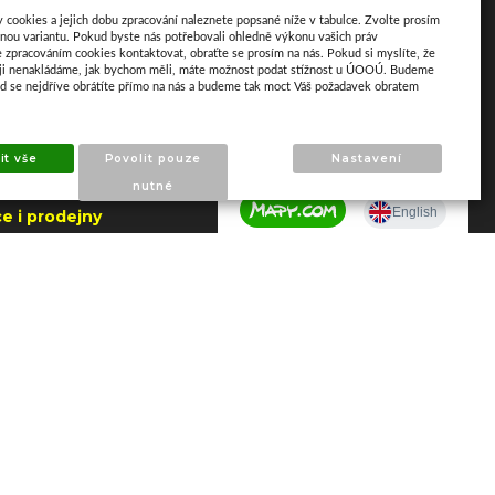
akt
Mapa
y cookies a jejich dobu zpracování naleznete popsané níže v tabulce. Zvolte prosím
nou variantu. Pokud byste nás potřebovali ohledně výkonu vašich práv
e zpracováním cookies kontaktovat, obraťte se prosím na nás. Pokud si myslíte, že
aji nenakládáme, jak bychom měli, máte možnost podat stížnost u ÚOOÚ. Budeme
ud se nejdříve obrátíte přímo na nás a budeme tak moct Váš požadavek obratem
ho 195
apajedla
it vše
Povolit pouze
Nastavení
nutné
.2026 do 7.8.2026
e i prodejny
NY)
 606 790 005 –
a Napajedla
 602 509 549 –
 Zlín
 291 257 - dotazy
ilwaukee