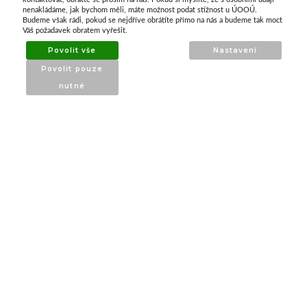
nenakládáme, jak bychom měli, máte možnost podat stížnost u ÚOOÚ.
ATAX Tech je váš spolehlivý partner v oblasti
Budeme však rádi, pokud se nejdříve obrátíte přímo na nás a budeme tak moct
kotevní techniky, stavebního nářadí a
Váš požadavek obratem vyřešit.
příslušenství již 32 let.
Povolit vše
Nastavení
Specializujeme se na prodej profesionálního
Povolit pouze
nářadí značky Milwaukee a dalších
nutné
renomovaných výrobců.
INFORMACE
O nás
Produkty
Poradna