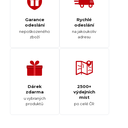
Garance
Rychlé
odeslání
odeslání
nepoškozeného
na jakoukoliv
zboží
adresu
Dárek
2500+
zdarma
výdejních
míst
u vybraných
produktů
po celé ČR