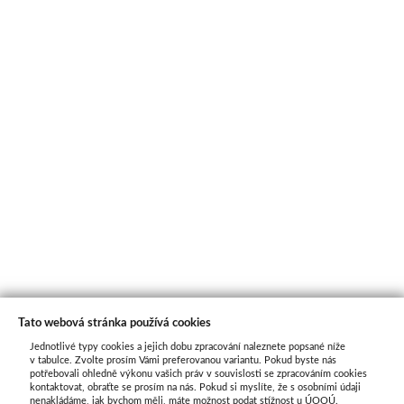
Tato webová stránka používá cookies
Jednotlivé typy cookies a jejich dobu zpracování naleznete popsané níže
O nás
v tabulce. Zvolte prosím Vámi preferovanou variantu. Pokud byste nás
potřebovali ohledně výkonu vašich práv v souvislosti se zpracováním cookies
kontaktovat, obraťte se prosím na nás. Pokud si myslíte, že s osobními údaji
nenakládáme, jak bychom měli, máte možnost podat stížnost u ÚOOÚ.