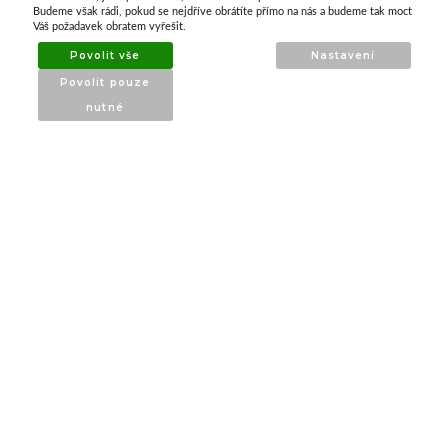
ATAX Tech je váš spolehlivý partner v oblasti
Budeme však rádi, pokud se nejdříve obrátíte přímo na nás a budeme tak moct
kotevní techniky, stavebního nářadí a
Váš požadavek obratem vyřešit.
příslušenství již 32 let.
Povolit vše
Nastavení
Specializujeme se na prodej profesionálního
Povolit pouze
nářadí značky Milwaukee a dalších
nutné
renomovaných výrobců.
INFORMACE
O nás
Produkty
Poradna
Kontakt