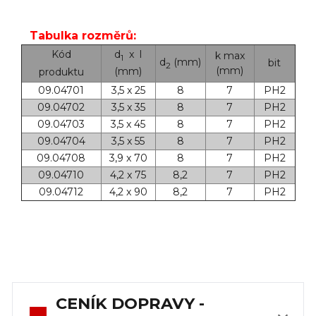
Tabulka rozměrů:
Kód
d
x l
k max
1
d
(mm)
bit
2
(mm)
(mm)
produktu
09.04701
3,5 x 25
8
7
PH2
09.04702
3,5 x 35
8
7
PH2
09.04703
3,5 x 45
8
7
PH2
09.04704
3,5 x 55
8
7
PH2
09.04708
3,9 x 70
8
7
PH2
09.04710
4,2 x 75
8,2
7
PH2
09.04712
4,2 x 90
8,2
7
PH2
CENÍK DOPRAVY -