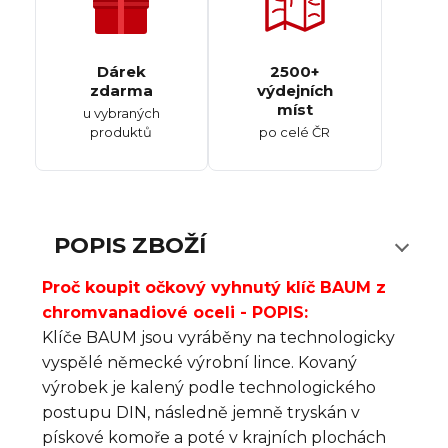
Dárek
2500+
zdarma
výdejních
míst
u vybraných
produktů
po celé ČR
POPIS ZBOŽÍ
Proč koupit očkový vyhnutý klíč BAUM z
chromvanadiové oceli - POPIS:
Klíče BAUM jsou vyráběny na technologicky
vyspělé německé výrobní lince. Kovaný
výrobek je kalený podle technologického
postupu DIN, následně jemně tryskán v
pískové komoře a poté v krajních plochách