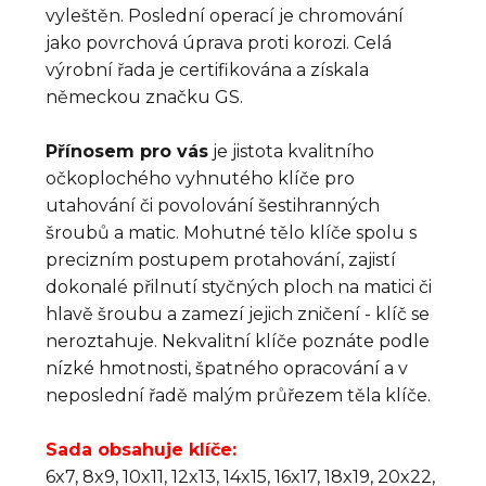
vyleštěn. Poslední operací je chromování
jako povrchová úprava proti korozi. Celá
výrobní řada je certifikována a získala
německou značku GS.
Přínosem pro vás
je jistota kvalitního
očkoplochého vyhnutého klíče pro
utahování či povolování šestihranných
šroubů a matic. Mohutné tělo klíče spolu s
precizním postupem protahování, zajistí
dokonalé přilnutí styčných ploch na matici či
hlavě šroubu a zamezí jejich zničení - klíč se
neroztahuje. Nekvalitní klíče poznáte podle
nízké hmotnosti, špatného opracování a v
neposlední řadě malým průřezem těla klíče.
Sada obsahuje klíče:
6x7, 8x9, 10x11, 12x13, 14x15, 16x17, 18x19, 20x22,