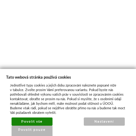
Tato webová stránka používá cookies
Jednotlivé typy cookies a jejich dobu zpracování naleznete popsané níže
O nás
v tabulce. Zvolte prosím Vámi preferovanou variantu. Pokud byste nás
potřebovali ohledně výkonu vašich práv v souvislosti se zpracováním cookies
kontaktovat, obraťte se prosím na nás. Pokud si myslíte, že s osobními údaji
nenakládáme, jak bychom měli, máte možnost podat stížnost u ÚOOÚ.
ATAX Tech je váš spolehlivý partner v oblasti
Budeme však rádi, pokud se nejdříve obrátíte přímo na nás a budeme tak moct
kotevní techniky, stavebního nářadí a
Váš požadavek obratem vyřešit.
příslušenství již 32 let.
Povolit vše
Nastavení
Specializujeme se na prodej profesionálního
Povolit pouze