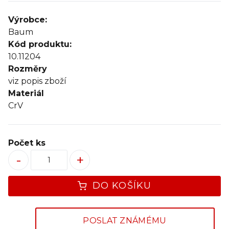
Výrobce:
Baum
Kód produktu:
10.11204
Rozměry
viz popis zboží
Materiál
CrV
Počet ks
-
+
DO KOŠÍKU
POSLAT ZNÁMÉMU