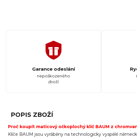
Garance odeslání
Ry
nepoškozeného
zboží
POPIS ZBOŽÍ
Proč koupit maticový očkoplochý klíč BAUM z chromvan
Klíče BAUM jsou vyráběny na technologicky vyspělé německé