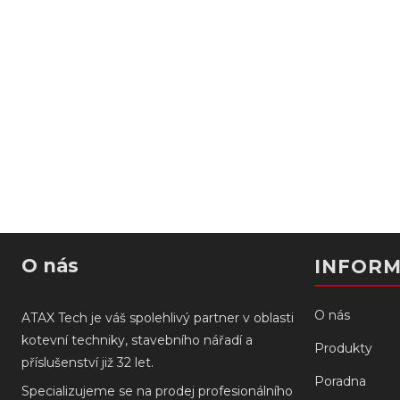
O nás
INFOR
O nás
ATAX Tech je váš spolehlivý partner v oblasti
kotevní techniky, stavebního nářadí a
Produkty
příslušenství již 32 let.
Poradna
Specializujeme se na prodej profesionálního