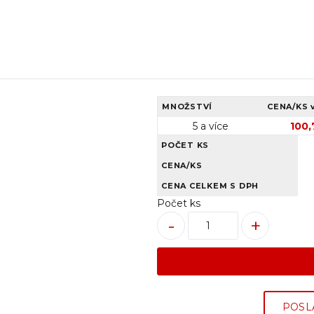
MNOŽSTVÍ
CENA/KS
5 a více
100,
POČET KS
CENA/KS
CENA CELKEM S DPH
Počet ks
-
+
POSL