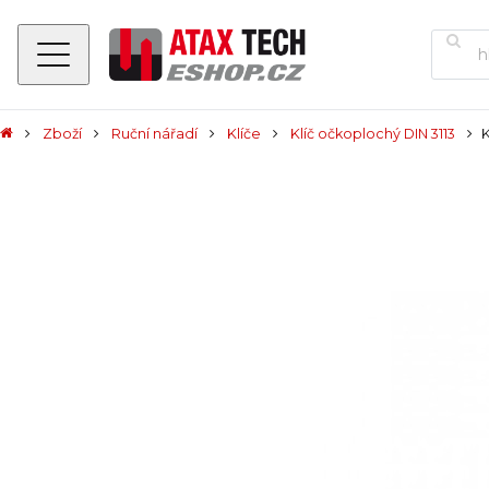
Zboží
Ruční nářadí
Klíče
Klíč očkoplochý DIN 3113
K