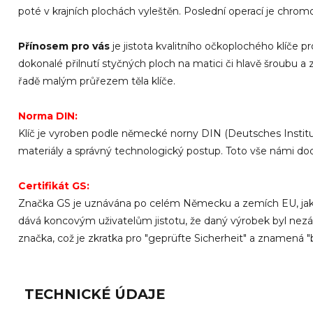
poté v krajních plochách vyleštěn. Poslední operací je chrom
Přínosem pro vás
je jistota kvalitního očkoplochého klíče p
dokonalé přilnutí styčných ploch na matici či hlavě šroubu a 
řadě malým průřezem těla klíče.
Norma DIN:
Klíč je vyroben podle německé norny DIN (Deutsches Institu
materiály a správný technologický postup. Toto vše námi do
Certifikát GS:
Značka GS je uznávána po celém Německu a zemích EU, jako s
dává koncovým uživatelům jistotu, že daný výrobek byl nez
značka, což je zkratka pro "geprüfte Sicherheit" a znamená
TECHNICKÉ ÚDAJE