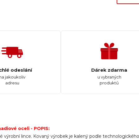
chlé odeslání
Dárek zdarma
na jakoukoliv
u vybraných
adresu
produktů
adiové oceli - POPIS:
 výrobní lince. Kovaný výrobek je kalený podle technologickéh