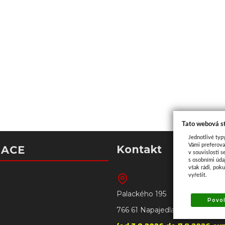
Tato webová s
Jednotlivé typ
Vámi preferova
Kontakt
MACE
v souvislosti s
s osobními úd
však rádi, pok
vyřešit.
Palackého 195
Povol
766 61 Napajedla