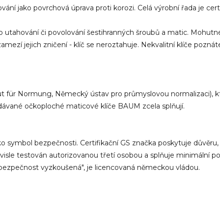
ování jako povrchová úprava proti korozi. Celá výrobní řada je ce
ro utahování či povolování šestihranných šroubů a matic. Mohutné
zamezí jejich zničení - klíč se neroztahuje. Nekvalitní klíče poz
t für Normung, Německý ústav pro průmyslovou normalizaci), kter
dávané očkoploché maticové klíče BAUM zcela splňují.
ymbol bezpečnosti. Certifikační GS značka poskytuje důvěru, že
ávisle testován autorizovanou třetí osobou a splňuje minimální
 "bezpečnost vyzkoušená", je licencovaná německou vládou.