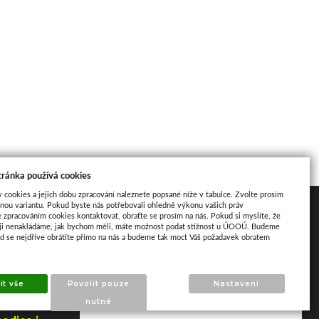
tránka používá cookies
y cookies a jejich dobu zpracování naleznete popsané níže v tabulce. Zvolte prosím
nou variantu. Pokud byste nás potřebovali ohledně výkonu vašich práv
Mapa
e zpracováním cookies kontaktovat, obraťte se prosím na nás. Pokud si myslíte, že
aji nenakládáme, jak bychom měli, máte možnost podat stížnost u ÚOOÚ. Budeme
ud se nejdříve obrátíte přímo na nás a budeme tak moct Váš požadavek obratem
it vše
Povolit pouze
Nastavení
nutné