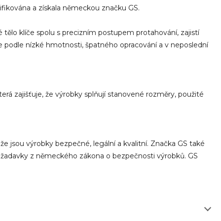
rtifikována a získala německou značku GS.
 tělo klíče spolu s precizním postupem protahování, zajistí
náte podle nízké hmotnosti, špatného opracování a v neposlední
á zajišťuje, že výrobky splňují stanovené rozměry, použité
 jsou výrobky bezpečné, legální a kvalitní. Značka GS také
 požadavky z německého zákona o bezpečnosti výrobků. GS