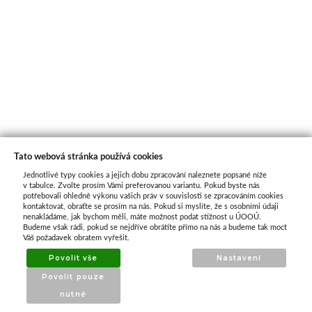
Tato webová stránka používá cookies
Jednotlivé typy cookies a jejich dobu zpracování naleznete popsané níže
O nás
v tabulce. Zvolte prosím Vámi preferovanou variantu. Pokud byste nás
potřebovali ohledně výkonu vašich práv v souvislosti se zpracováním cookies
kontaktovat, obraťte se prosím na nás. Pokud si myslíte, že s osobními údaji
nenakládáme, jak bychom měli, máte možnost podat stížnost u ÚOOÚ.
ATAX Tech je váš spolehlivý partner v oblasti
Budeme však rádi, pokud se nejdříve obrátíte přímo na nás a budeme tak moct
kotevní techniky, stavebního nářadí a
Váš požadavek obratem vyřešit.
příslušenství již 32 let.
Povolit vše
Nastavení
Specializujeme se na prodej profesionálního
Povolit pouze
nářadí značky Milwaukee a dalších
nutné
renomovaných výrobců.