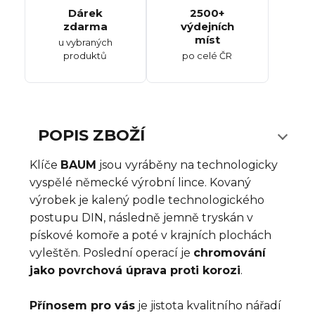
Dárek
2500+
zdarma
výdejních
míst
u vybraných
produktů
po celé ČR
POPIS ZBOŽÍ
Klíče
BAUM
jsou vyráběny na technologicky
vyspělé německé výrobní lince. Kovaný
výrobek je kalený podle technologického
postupu DIN, následně jemně tryskán v
pískové komoře a poté v krajních plochách
vyleštěn. Poslední operací je
chromování
jako povrchová úprava proti korozi
.
Přínosem pro vás
je jistota kvalitního nářadí