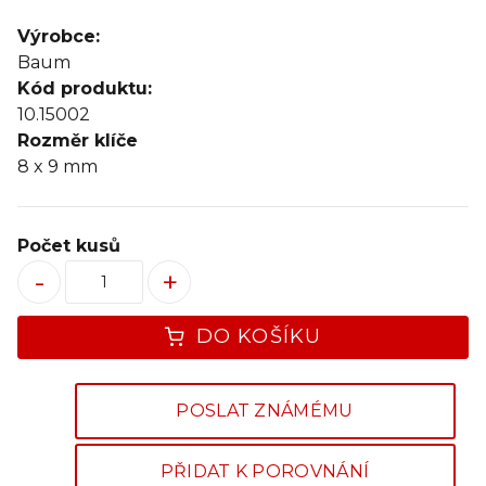
Výrobce:
Baum
Kód produktu:
10.15002
Rozměr klíče
8 x 9 mm
Počet kusů
-
+
DO KOŠÍKU
POSLAT ZNÁMÉMU
PŘIDAT K POROVNÁNÍ