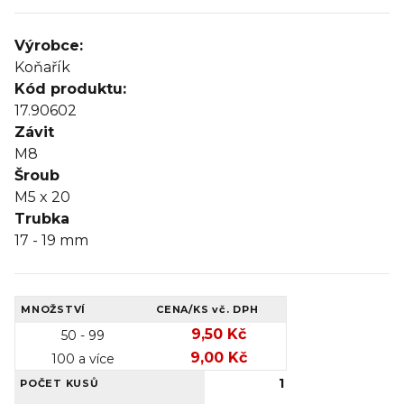
Výrobce:
Koňařík
Kód produktu:
17.90602
Závit
M8
Šroub
M5 x 20
Trubka
17 - 19 mm
MNOŽSTVÍ
CENA/KS
vč. DPH
9,50 Kč
50 - 99
9,00 Kč
100 a více
1
POČET KUSŮ