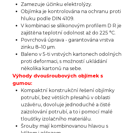
Zamezuje účinku elektrolýzy.
Objímka je kontrolována na ochranu proti
hluku podle DIN 4109.
V kombinaci se silikonovým profilem D R je
zajištěna teplotní odolnost až do 225 °C.
Povrchová úprava - garantována vrstva
zinku 8–10 μm.
Baleno v 5-ti vrstvých kartonech odolných
proti deformaci, s možností ukládání
několika kartonů na sebe.
Výhody dvoušroubových objímek s
gumou:
Kompaktní konstrukční řešení objímky
potrubí, bez větších přesahů v oblasti
uzávěru, dovoluje jednoduché a čisté
zaizolování potrubí, a to i pomocí malé
tloušťky izolačního materiálu.
Šrouby mají kombinovanou hlavou s