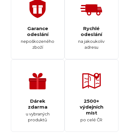
Garance
Rychlé
odeslání
odeslání
nepoškozeného
na jakoukoliv
zboží
adresu
Dárek
2500+
zdarma
výdejních
míst
u vybraných
produktů
po celé ČR