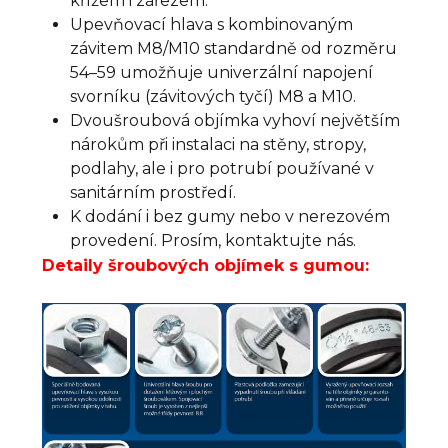
křížem i zářezem.
Upevňovací hlava s kombinovaným
závitem M8/M10 standardně od rozměru
54–59 umožňuje univerzální napojení
svorníku (závitových tyčí) M8 a M10.
Dvoušroubová objímka vyhoví největším
nárokům při instalaci na stěny, stropy,
podlahy, ale i pro potrubí používané v
sanitárním prostředí.
K dodání i bez gumy nebo v nerezovém
provedení. Prosím, kontaktujte nás.
Detaily šroubových objímek s gumou: