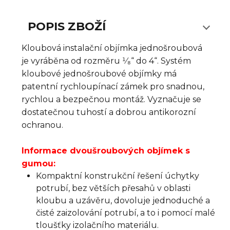
POPIS ZBOŽÍ
Kloubová instalační objímka jednošroubová
je vyráběna od rozměru ¹⁄₈“ do 4“. Systém
kloubové jednošroubové objímky má
patentní rychloupínací zámek pro snadnou,
rychlou a bezpečnou montáž. Vyznačuje se
dostatečnou tuhostí a dobrou antikorozní
ochranou.
Informace dvoušroubových objímek s
gumou:
Kompaktní konstrukční řešení úchytky
potrubí, bez větších přesahů v oblasti
kloubu a uzávěru, dovoluje jednoduché a
čisté zaizolování potrubí, a to i pomocí malé
tloušťky izolačního materiálu.