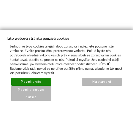
Tato webová stránka používá cookies
Jednotlivé typy cookies a jejich dobu zpracování naleznete popsané níže
O nás
v tabulce. Zvolte prosím Vámi preferovanou variantu. Pokud byste nás
potřebovali ohledně výkonu vašich práv v souvislosti se zpracováním cookies
kontaktovat, obraťte se prosím na nás. Pokud si myslíte, že s osobními údaji
nenakládáme, jak bychom měli, máte možnost podat stížnost u ÚOOÚ.
ATAX Tech je váš spolehlivý partner v oblasti
Budeme však rádi, pokud se nejdříve obrátíte přímo na nás a budeme tak moct
kotevní techniky, stavebního nářadí a
Váš požadavek obratem vyřešit.
příslušenství již 32 let.
Povolit vše
Nastavení
Specializujeme se na prodej profesionálního
Povolit pouze
nářadí značky Milwaukee a dalších
nutné
renomovaných výrobců.