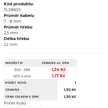
Kód produktu:
15.28603
Průměr kabelu
7 - 8
mm
Průměr hřebu
2,5
mm
Délka hřebu
22
mm
MNOŽSTVÍ
CENA/KS
vč. DPH
1,24 Kč
300 - 599
1,17 Kč
600 a více
1
POČET KUSŮ
1,30 Kč
CENA/KS
1,30 Kč
CENA CELKEM S DPH
Počet kusů