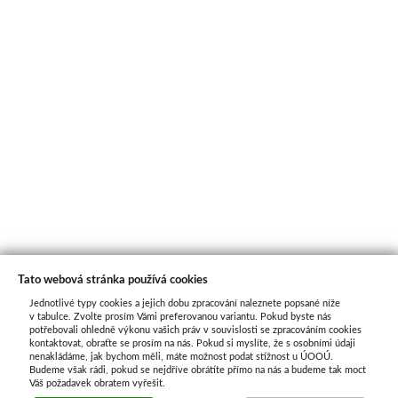
Tato webová stránka používá cookies
Jednotlivé typy cookies a jejich dobu zpracování naleznete popsané níže
O nás
v tabulce. Zvolte prosím Vámi preferovanou variantu. Pokud byste nás
potřebovali ohledně výkonu vašich práv v souvislosti se zpracováním cookies
kontaktovat, obraťte se prosím na nás. Pokud si myslíte, že s osobními údaji
nenakládáme, jak bychom měli, máte možnost podat stížnost u ÚOOÚ.
ATAX Tech je váš spolehlivý partner v oblasti
Budeme však rádi, pokud se nejdříve obrátíte přímo na nás a budeme tak moct
kotevní techniky, stavebního nářadí a
Váš požadavek obratem vyřešit.