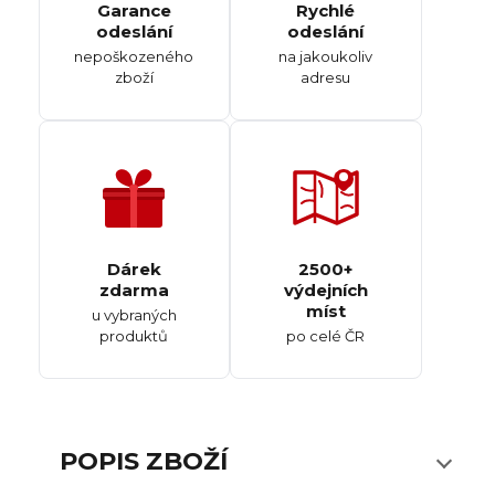
Garance
Rychlé
odeslání
odeslání
nepoškozeného
na jakoukoliv
zboží
adresu
Dárek
2500+
zdarma
výdejních
míst
u vybraných
produktů
po celé ČR
POPIS ZBOŽÍ