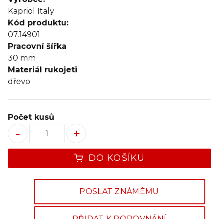
Kapriol Italy
Kód produktu:
07.14901
Pracovní šířka
30
mm
Materiál rukojeti
dřevo
Počet kusů
-
+
DO KOŠÍKU
POSLAT ZNÁMÉMU
PŘIDAT K POROVNÁNÍ