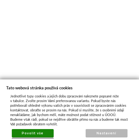
Tato webová stránka používá cookies
Jednotlivé typy cookies a jejich dobu zpracování naleznete popsané níže
O nás
v tabulce. Zvolte prosím Vámi preferovanou variantu. Pokud byste nás
potřebovali ohledně výkonu vašich práv v souvislosti se zpracováním cookies
kontaktovat, obraťte se prosím na nás. Pokud si myslíte, že s osobními údaji
nenakládáme, jak bychom měli, máte možnost podat stížnost u ÚOOÚ.
ATAX Tech je váš spolehlivý partner v oblasti
Budeme však rádi, pokud se nejdříve obrátíte přímo na nás a budeme tak moct
kotevní techniky, stavebního nářadí a
Váš požadavek obratem vyřešit.
příslušenství již 32 let.
Povolit vše
Nastavení