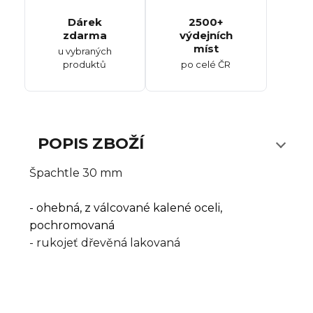
Dárek
2500+
zdarma
výdejních
míst
u vybraných
produktů
po celé ČR
POPIS ZBOŽÍ
Špachtle 30 mm
- ohebná, z válcované kalené oceli,
pochromovaná
- rukojeť dřevěná lakovaná