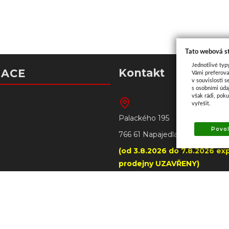
Tato webová s
Jednotlivé typ
Kontakt
MACE
Vámi preferova
v souvislosti s
s osobními úd
však rádi, pok
vyřešit.
Palackého 195
Povol
766 61 Napajedla
(od 3.8.2026 do 7.8.2026 exp
prodejny UZAVŘENY)
+420 606 790 005 – prode
Napajedla
tba
+420 602 509 549 – prodejn
ilwaukee