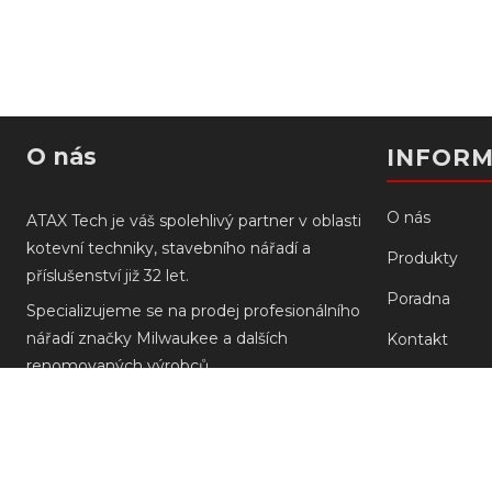
O nás
INFOR
O nás
ATAX Tech je váš spolehlivý partner v oblasti
kotevní techniky, stavebního nářadí a
Produkty
příslušenství již 32 let.
Poradna
Specializujeme se na prodej profesionálního
nářadí značky Milwaukee a dalších
Kontakt
renomovaných výrobců.
Prodejny
Doprava a pla
Reklamace M