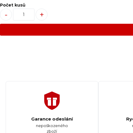
Počet kusů
-
+
Garance odeslání
Ry
nepoškozeného
zboží