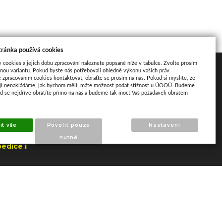
tránka používá cookies
y cookies a jejich dobu zpracování naleznete popsané níže v tabulce. Zvolte prosím
Mapa
nou variantu. Pokud byste nás potřebovali ohledně výkonu vašich práv
e zpracováním cookies kontaktovat, obraťte se prosím na nás. Pokud si myslíte, že
aji nenakládáme, jak bychom měli, máte možnost podat stížnost u ÚOOÚ. Budeme
ud se nejdříve obrátíte přímo na nás a budeme tak moct Váš požadavek obratem
it vše
Povolit pouze
Nastavení
nutné
edice i
jna
a Zlín