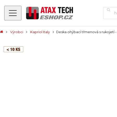
Výrobci
Kapriol Italy
Deska ohýbací třmenová s rukojetí 