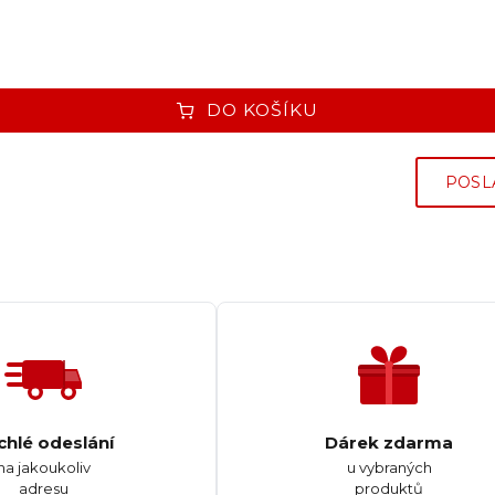
DO KOŠÍKU
POSL
chlé odeslání
Dárek zdarma
na jakoukoliv
u vybraných
adresu
produktů