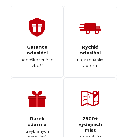
Garance
Rychlé
odeslání
odeslání
nepoškozeného
na jakoukoliv
zboží
adresu
Dárek
2500+
zdarma
výdejních
míst
u vybraných