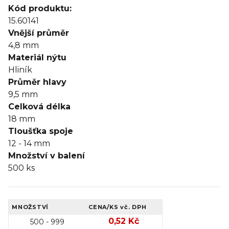
Kód produktu:
15.60141
Vnější průměr
4,8 mm
Materiál nýtu
Hliník
Průměr hlavy
9,5 mm
Celková délka
18 mm
Tloušťka spoje
12 - 14
mm
Množství v balení
500
ks
MNOŽSTVÍ
CENA/KS
vč. DPH
0,52 Kč
500 - 999