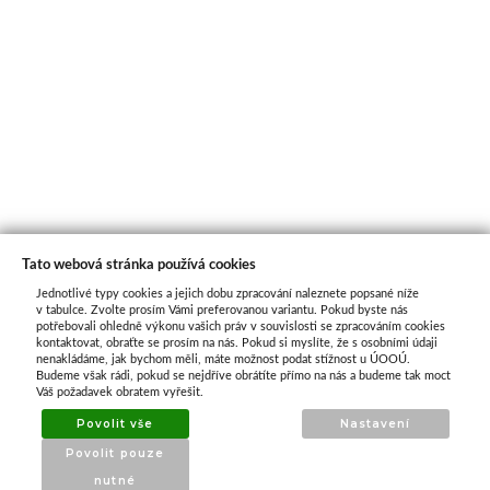
Tato webová stránka používá cookies
Jednotlivé typy cookies a jejich dobu zpracování naleznete popsané níže
O nás
v tabulce. Zvolte prosím Vámi preferovanou variantu. Pokud byste nás
potřebovali ohledně výkonu vašich práv v souvislosti se zpracováním cookies
kontaktovat, obraťte se prosím na nás. Pokud si myslíte, že s osobními údaji
nenakládáme, jak bychom měli, máte možnost podat stížnost u ÚOOÚ.
ATAX Tech je váš spolehlivý partner v oblasti
Budeme však rádi, pokud se nejdříve obrátíte přímo na nás a budeme tak moct
kotevní techniky, stavebního nářadí a
Váš požadavek obratem vyřešit.
příslušenství již 32 let.
Povolit vše
Nastavení
Specializujeme se na prodej profesionálního
Povolit pouze
nářadí značky Milwaukee a dalších
nutné