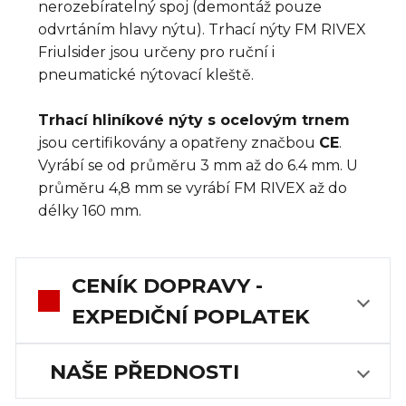
nerozebíratelný spoj (demontáž pouze
odvrtáním hlavy nýtu). Trhací nýty FM RIVEX
Friulsider jsou určeny pro ruční i
pneumatické nýtovací kleště.
Trhací hliníkové nýty s ocelovým trnem
jsou certifikovány a opatřeny značbou
CE
.
Vyrábí se od průměru 3 mm až do 6.4 mm. U
průměru 4,8 mm se vyrábí FM RIVEX až do
délky 160 mm.
CENÍK DOPRAVY -
EXPEDIČNÍ POPLATEK
NAŠE PŘEDNOSTI