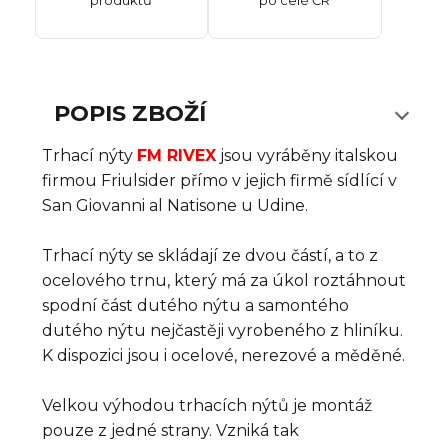
produktů
po celé ČR
POPIS ZBOŽÍ
Trhací nýty
FM RIVEX
jsou vyráběny italskou
firmou Friulsider přímo v jejich firmě sídlící v
San Giovanni al Natisone u Udine.
Trhací nýty se skládají ze dvou částí, a to z
ocelového trnu, který má za úkol roztáhnout
spodní část dutého nýtu a samontého
dutého nýtu nejčastěji vyrobeného z hliníku.
K dispozici jsou i ocelové, nerezové a měděné.
Velkou výhodou trhacích nýtů je montáž
pouze z jedné strany. Vzniká tak