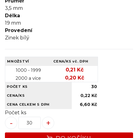
Průměr
3,5
mm
Délka
19
mm
Provedení
Zinek bílý
MNOŽSTVÍ
CENA/KS
vč. DPH
0,21 Kč
1000 - 1999
0,20 Kč
2000 a více
30
POČET KS
0,22 Kč
CENA/KS
6,60 Kč
CENA CELKEM S DPH
Počet ks
-
+