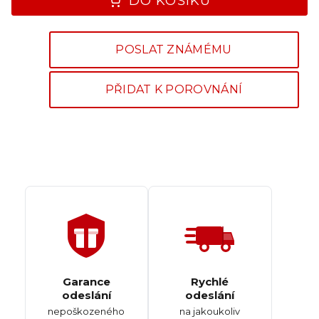
DO KOŠÍKU
POSLAT ZNÁMÉMU
PŘIDAT K POROVNÁNÍ
Garance
Rychlé
odeslání
odeslání
nepoškozeného
na jakoukoliv