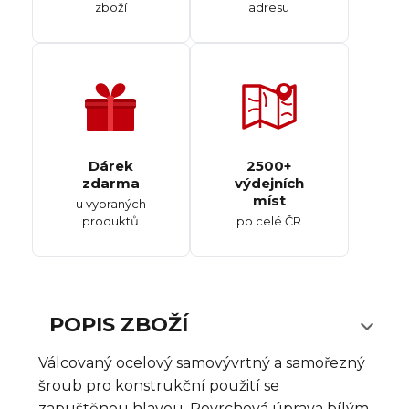
zboží
adresu
Dárek
2500+
zdarma
výdejních
míst
u vybraných
produktů
po celé ČR
POPIS ZBOŽÍ
Válcovaný ocelový samovývrtný a samořezný
šroub pro konstrukční použití se
zapuštěnou hlavou. Povrchová úprava bílým