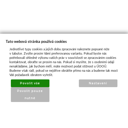
Tato webová stránka používá cookies
Jednotlivé typy cookies a jejich dobu zpracování naleznete popsané níže
O nás
v tabulce. Zvolte prosím Vámi preferovanou variantu. Pokud byste nás
potřebovali ohledně výkonu vašich práv v souvislosti se zpracováním cookies
kontaktovat, obraťte se prosím na nás. Pokud si myslíte, že s osobními údaji
nenakládáme, jak bychom měli, máte možnost podat stížnost u ÚOOÚ.
ATAX Tech je váš spolehlivý partner v oblasti
Budeme však rádi, pokud se nejdříve obrátíte přímo na nás a budeme tak moct
kotevní techniky, stavebního nářadí a
Váš požadavek obratem vyřešit.
příslušenství již 32 let.
Povolit vše
Nastavení
Specializujeme se na prodej profesionálního
Povolit pouze
nářadí značky Milwaukee a dalších
nutné
renomovaných výrobců.