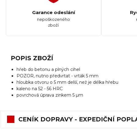
Garance odeslání
Ry
nepoškozeného
zboží
POPIS ZBOŽÍ
hřeb do betonu a plných cihel
POZOR, nutno předvrtat - vrták 5 mm
hloubka otvoru o 5 mm delší, než je délka hřebu
kaleno na 52 - 56 HRC
povrchová úprava zinkem 5 µm
CENÍK DOPRAVY - EXPEDIČNÍ POPL