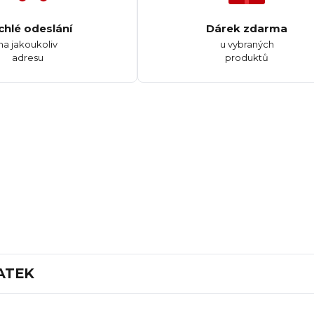
chlé odeslání
Dárek zdarma
na jakoukoliv
u vybraných
adresu
produktů
ATEK