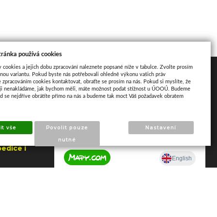
tránka používá cookies
y cookies a jejich dobu zpracování naleznete popsané níže v tabulce. Zvolte prosím
Mapa
nou variantu. Pokud byste nás potřebovali ohledně výkonu vašich práv
e zpracováním cookies kontaktovat, obraťte se prosím na nás. Pokud si myslíte, že
aji nenakládáme, jak bychom měli, máte možnost podat stížnost u ÚOOÚ. Budeme
ud se nejdříve obrátíte přímo na nás a budeme tak moct Váš požadavek obratem
it vše
Povolit pouze
Nastavení
nutné
edice i
jna
a Zlín