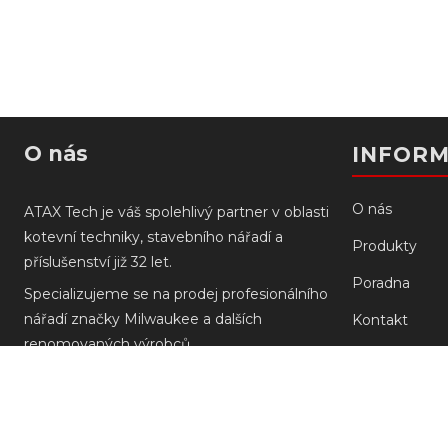
O nás
INFOR
O nás
ATAX Tech je váš spolehlivý partner v oblasti
kotevní techniky, stavebního nářadí a
Produkty
příslušenství již 32 let.
Poradna
Specializujeme se na prodej profesionálního
nářadí značky Milwaukee a dalších
Kontakt
renomovaných výrobců.
Prodejny
Doprava a pla
Reklamace M