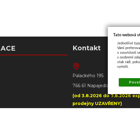
Tato webová s
Jednotlivé typ
Kontakt
MACE
Vámi preferova
v souvislosti s
s osobními úd
však rádi, pok
vyřešit.
Palackého 195
Povol
766 61 Napajedla
(od 3.8.2026 do 7.8.2026 exp
prodejny UZAVŘENY)
+420 606 790 005 – prode
Napajedla
tba
+420 602 509 549 – prodejn
ilwaukee