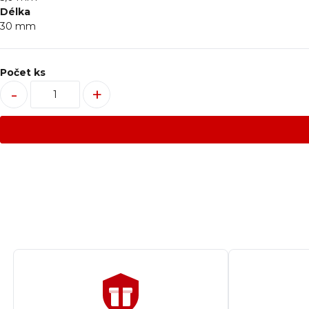
Délka
30
mm
Počet ks
-
+