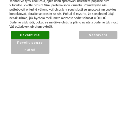
Jednotlivé typy cookies a jejich dobu zpracování naleznete popsané níže
O nás
v tabulce. Zvolte prosím Vámi preferovanou variantu. Pokud byste nás
potřebovali ohledně výkonu vašich práv v souvislosti se zpracováním cookies
kontaktovat, obraťte se prosím na nás. Pokud si myslíte, že s osobními údaji
nenakládáme, jak bychom měli, máte možnost podat stížnost u ÚOOÚ.
ATAX Tech je váš spolehlivý partner v oblasti
Budeme však rádi, pokud se nejdříve obrátíte přímo na nás a budeme tak moct
kotevní techniky, stavebního nářadí a
Váš požadavek obratem vyřešit.
příslušenství již 32 let.
Povolit vše
Nastavení
Specializujeme se na prodej profesionálního
Povolit pouze
nářadí značky Milwaukee a dalších
nutné
renomovaných výrobců.
INFORMACE
O nás
Produkty