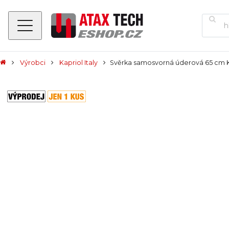
Výrobci
Kapriol Italy
Svěrka samosvorná úderová 65 cm K