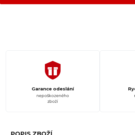
Garance odeslání
Ry
nepoškozeného
zboží
POPIS ZBOŽÍ