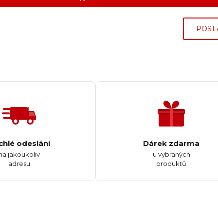
POSL
chlé odeslání
Dárek zdarma
na jakoukoliv
u vybraných
adresu
produktů