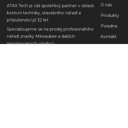
O nás
ATAX Tech je váš spolehlivý partner v oblasti
kotevní techniky, stavebního nářadí a
Produkty
příslušenství již 32 let.
Poradna
Specializujeme se na prodej profesionálního
nářadí značky Milwaukee a dalších
Kontakt
renomovaných výrobců.
Prodejny
Doprava a pla
Reklamace M
Obchodní po
Ochrana osob
ODSTOUPEN