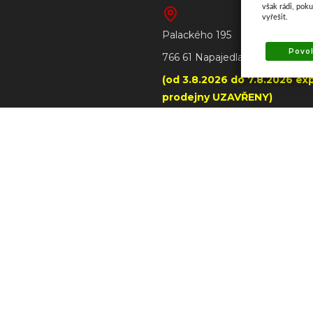
však rádi, pok
vyřešit.
Palackého 195
Povol
766 61 Napajedla
(od 3.8.2026 do 7.8.2026 exp
prodejny UZAVŘENY)
+420 606 790 005 – prode
Napajedla
tba
+420 602 509 549 – prodejn
ilwaukee
dmínky
+420 602 291 257 - dotazy stro
Milwaukee
ních údajů
Í OD SMLOUVY
info@ataxtech.cz
Po - Pá: 8:00 - 16:00