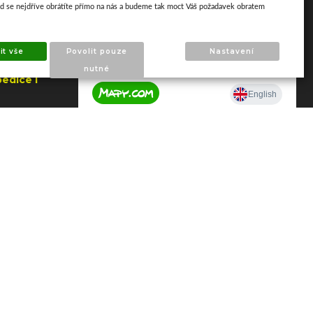
ud se nejdříve obrátíte přímo na nás a budeme tak moct Váš požadavek obratem
it vše
Povolit pouze
Nastavení
nutné
edice i
jna
a Zlín
je