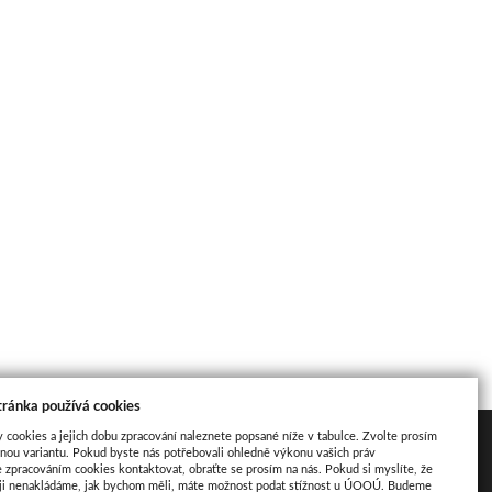
tránka používá cookies
y cookies a jejich dobu zpracování naleznete popsané níže v tabulce. Zvolte prosím
Mapa
nou variantu. Pokud byste nás potřebovali ohledně výkonu vašich práv
e zpracováním cookies kontaktovat, obraťte se prosím na nás. Pokud si myslíte, že
aji nenakládáme, jak bychom měli, máte možnost podat stížnost u ÚOOÚ. Budeme