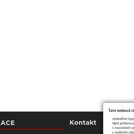
Tato webová s
Jednotlivé typ
Kontakt
MACE
Vámi preferova
v souvislosti s
s osobními úd