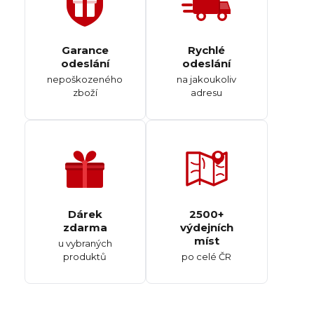
Garance
Rychlé
odeslání
odeslání
nepoškozeného
na jakoukoliv
zboží
adresu
Dárek
2500+
zdarma
výdejních
míst
u vybraných
produktů
po celé ČR