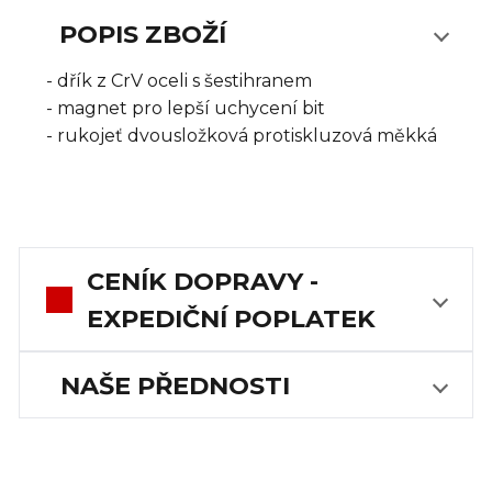
POPIS ZBOŽÍ
- dřík z CrV oceli s šestihranem
- magnet pro lepší uchycení bit
- rukojeť dvousložková protiskluzová měkká
CENÍK DOPRAVY -
EXPEDIČNÍ POPLATEK
NAŠE PŘEDNOSTI