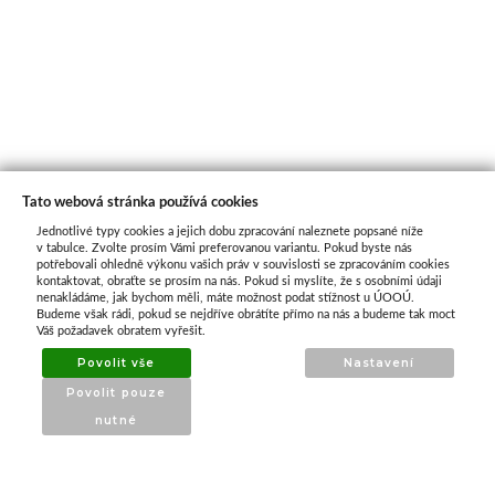
Tato webová stránka používá cookies
Jednotlivé typy cookies a jejich dobu zpracování naleznete popsané níže
O nás
v tabulce. Zvolte prosím Vámi preferovanou variantu. Pokud byste nás
potřebovali ohledně výkonu vašich práv v souvislosti se zpracováním cookies
kontaktovat, obraťte se prosím na nás. Pokud si myslíte, že s osobními údaji
nenakládáme, jak bychom měli, máte možnost podat stížnost u ÚOOÚ.
ATAX Tech je váš spolehlivý partner v oblasti
Budeme však rádi, pokud se nejdříve obrátíte přímo na nás a budeme tak moct
kotevní techniky, stavebního nářadí a
Váš požadavek obratem vyřešit.
příslušenství již 32 let.
Povolit vše
Nastavení
Specializujeme se na prodej profesionálního
Povolit pouze
nářadí značky Milwaukee a dalších
nutné
renomovaných výrobců.