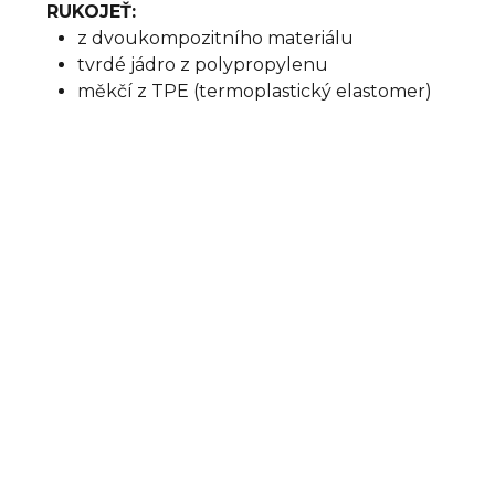
RUKOJEŤ:
z dvoukompozitního materiálu
tvrdé jádro z polypropylenu
měkčí z TPE (termoplastický elastomer)