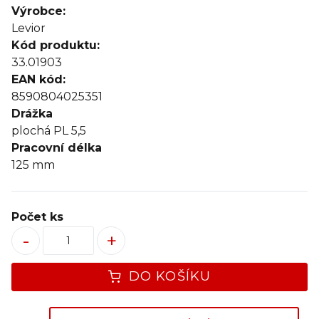
Výrobce:
Levior
Kód produktu:
33.01903
EAN kód:
8590804025351
Drážka
plochá PL 5,5
Pracovní délka
125
mm
Počet ks
-
+
DO KOŠÍKU