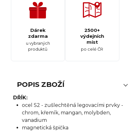
Dárek
2500+
zdarma
výdejních
míst
u vybraných
produktů
po celé ČR
POPIS ZBOŽÍ
DŘÍK:
ocel S2 - zušlechtěná legovacími prvky -
chrom, křemík, mangan, molybden,
vanadium
magnetická špička