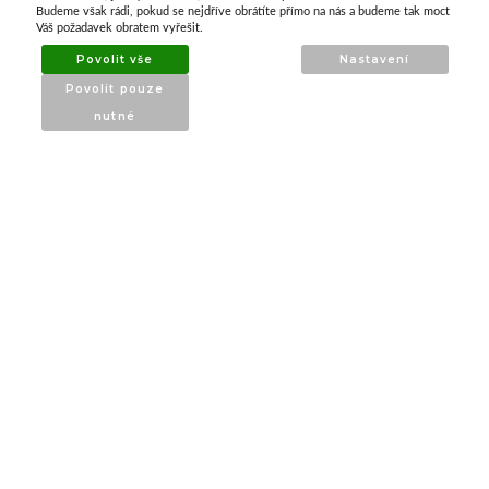
ATAX Tech je váš spolehlivý partner v oblasti
Budeme však rádi, pokud se nejdříve obrátíte přímo na nás a budeme tak moct
kotevní techniky, stavebního nářadí a
Váš požadavek obratem vyřešit.
příslušenství již 32 let.
Povolit vše
Nastavení
Specializujeme se na prodej profesionálního
Povolit pouze
nářadí značky Milwaukee a dalších
nutné
renomovaných výrobců.
INFORMACE
O nás
Produkty
Poradna
Kontakt