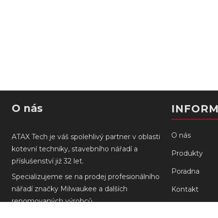
O nás
INFOR
O nás
ATAX Tech je váš spolehlivý partner v oblasti
kotevní techniky, stavebního nářadí a
Produkty
příslušenství již 32 let.
Poradna
Specializujeme se na prodej profesionálního
nářadí značky Milwaukee a dalších
Kontakt
renomovaných výrobců.
Prodejny