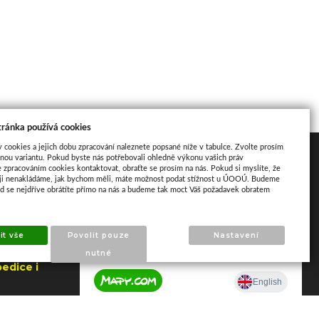
tránka používá cookies
y cookies a jejich dobu zpracování naleznete popsané níže v tabulce. Zvolte prosím
Mapa
nou variantu. Pokud byste nás potřebovali ohledně výkonu vašich práv
e zpracováním cookies kontaktovat, obraťte se prosím na nás. Pokud si myslíte, že
aji nenakládáme, jak bychom měli, máte možnost podat stížnost u ÚOOÚ. Budeme
ud se nejdříve obrátíte přímo na nás a budeme tak moct Váš požadavek obratem
it vše
Povolit pouze
Nastavení
nutné
edice i
jna