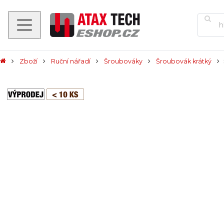
Zboží
Ruční nářadí
Šroubováky
Šroubovák krátký