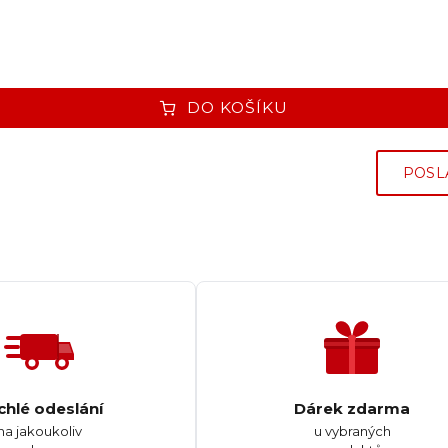
DO KOŠÍKU
POSL
chlé odeslání
Dárek zdarma
na jakoukoliv
u vybraných