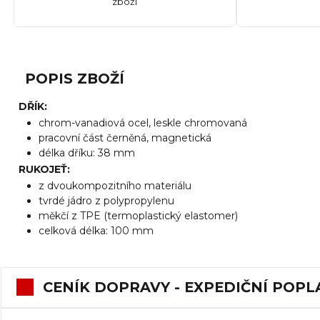
zboží
POPIS ZBOŽÍ
DŘÍK:
chrom-vanadiová ocel, leskle chromovaná
pracovní část černěná, magnetická
délka dříku: 38 mm
RUKOJEŤ:
z dvoukompozitního materiálu
tvrdé jádro z polypropylenu
měkčí z TPE (termoplastický elastomer)
celková délka: 100 mm
CENÍK DOPRAVY - EXPEDIČNÍ POPL