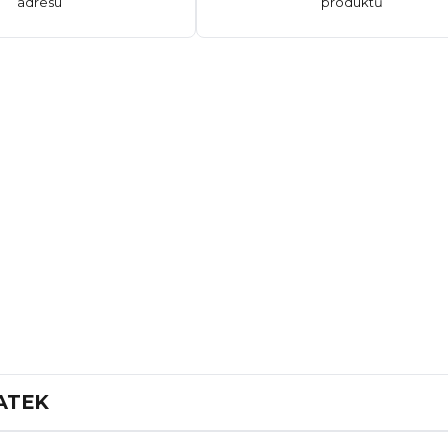
adresu
produktů
ATEK