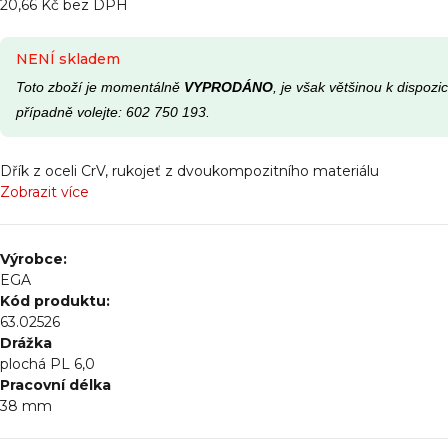
20,66 Kč bez DPH
NENÍ skladem
Toto zboží je momentálně
VYPRODÁNO
, je však většinou k dispoz
případně volejte: 602 750 193.
Dřík z oceli CrV, rukojeť z dvoukompozitního materiálu
Zobrazit více
Výrobce:
EGA
Kód produktu:
63.02526
Drážka
plochá PL 6,0
Pracovní délka
38
mm