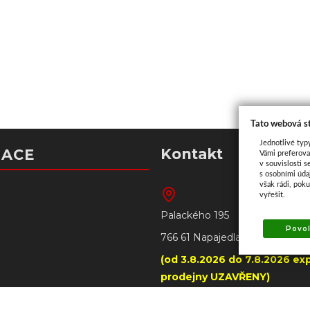
Tato webová s
Jednotlivé typ
Kontakt
MACE
Vámi preferova
v souvislosti s
s osobními úd
však rádi, pok
vyřešit.
Palackého 195
Povol
766 61 Napajedla
(od 3.8.2026 do 7.8.2026 exp
prodejny UZAVŘENY)
+420 606 790 005 – prode