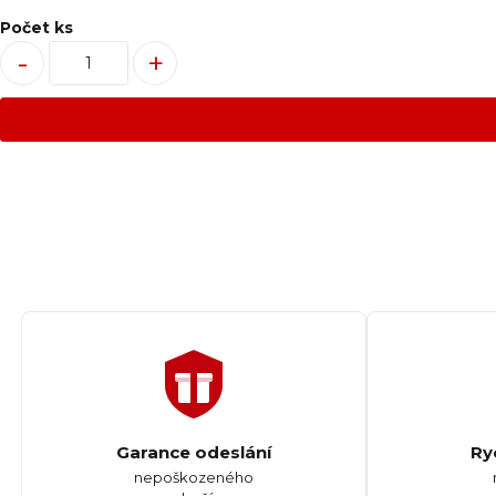
Počet ks
-
+
Garance odeslání
Ry
nepoškozeného