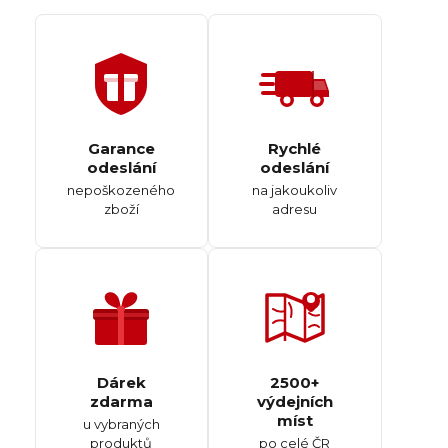
Garance
Rychlé
odeslání
odeslání
nepoškozeného
na jakoukoliv
zboží
adresu
Dárek
2500+
zdarma
výdejních
míst
u vybraných
produktů
po celé ČR