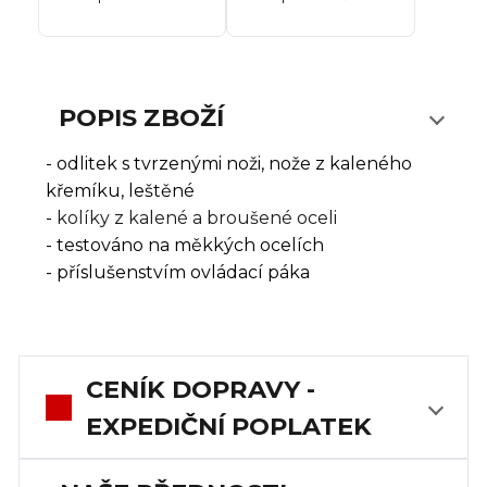
POPIS ZBOŽÍ
- odlitek s tvrzenými noži, nože z kaleného
křemíku, leštěné
-
kolíky
z kalené
a broušené
oceli
- testováno na měkkých ocelích
- příslušenstvím ovládací páka
CENÍK DOPRAVY -
EXPEDIČNÍ POPLATEK