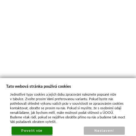
Tato webová stránka používá cookies
Jednotlivé typy cookies a jejich dobu zpracování naleznete popsané níže
O nás
v tabulce. Zvolte prosím Vámi preferovanou variantu. Pokud byste nás
potřebovali ohledně výkonu vašich práv v souvislosti se zpracováním cookies
kontaktovat, obraťte se prosím na nás. Pokud si myslíte, že s osobními údaji
nenakládáme, jak bychom měli, máte možnost podat stížnost u ÚOOÚ.
ATAX Tech je váš spolehlivý partner v oblasti
Budeme však rádi, pokud se nejdříve obrátíte přímo na nás a budeme tak moct
kotevní techniky, stavebního nářadí a
Váš požadavek obratem vyřešit.
příslušenství již 32 let.
Povolit vše
Nastavení