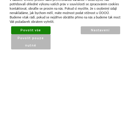
potřebovali ohledně výkonu vašich práv v souvislosti se zpracováním cookies
kontaktovat, obraťte se prosím na nás. Pokud si myslíte, že s osobními údaji
nenakládáme, jak bychom měli, máte možnost podat stížnost u ÚOOÚ.
ATAX Tech je váš spolehlivý partner v oblasti
Budeme však rádi, pokud se nejdříve obrátíte přímo na nás a budeme tak moct
kotevní techniky, stavebního nářadí a
Váš požadavek obratem vyřešit.
příslušenství již 32 let.
Povolit vše
Nastavení
Specializujeme se na prodej profesionálního
Povolit pouze
nářadí značky Milwaukee a dalších
nutné
renomovaných výrobců.
INFORMACE
O nás
Produkty
Poradna