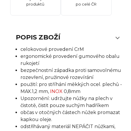
produktů
po celé ČR
POPIS ZBOŽÍ
celokovové provedení CrM
ergonomické provedení gumového obalu
rukojetí
bezpečnostní západka proti samovolnému
rozevření, pružinové rozevírání
použití: pro stříhání měkkých ocel. plechů -
MAX.1,2 mm,
INOX
0,8mm
Upozornění: udržujte nůžky na plech v
čistotě, čistit pouze suchým hadříkem
občas v otočných částech nůžek promazat
kapkou oleje.
odstřihávaný materiál NEPÁČIT nůžkami,