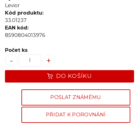
Levior
Kód produktu:
33.01237
EAN kód:
8590804013976
Počet ks
-
+
DO KOŠÍKU
POSLAT ZNÁMÉMU
PŘIDAT K POROVNÁNÍ