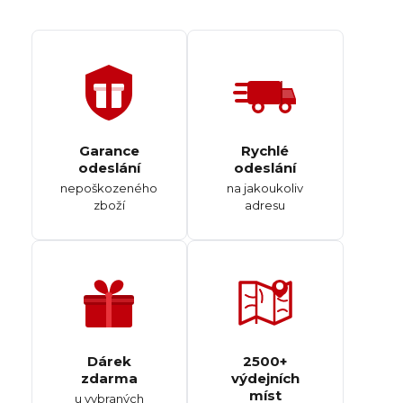
Garance
Rychlé
odeslání
odeslání
nepoškozeného
na jakoukoliv
zboží
adresu
Dárek
2500+
zdarma
výdejních
míst
u vybraných