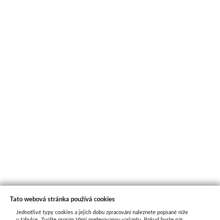
Tato webová stránka používá cookies
Jednotlivé typy cookies a jejich dobu zpracování naleznete popsané níže
O nás
v tabulce. Zvolte prosím Vámi preferovanou variantu. Pokud byste nás