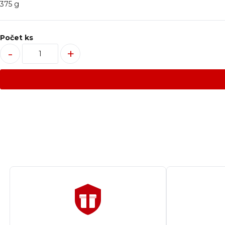
375 g
Počet ks
-
+