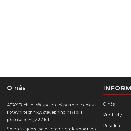
O nás
INFOR
O nás
ATAX Tech je váš spolehlivý partner v oblasti
kotevní techniky, stavebního nářadí a
Produkty
příslušenství již 32 let.
Poradna
Specializujeme se na prodej profesionálního