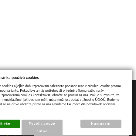
tránka používá cookies
y cookies a jejich dobu zpracování naleznete popsané níže v tabulce. Zvolte prosím
Mapa
nou variantu. Pokud byste nás potřebovali ohledně výkonu vašich práv
e zpracováním cookies kontaktovat, obraťte se prosím na nás. Pokud si myslíte, že
aji nenakládáme, jak bychom měli, máte možnost podat stížnost u ÚOOÚ. Budeme
ud se nejdříve obrátíte přímo na nás a budeme tak moct Váš požadavek obratem
it vše
Povolit pouze
Nastavení
nutné