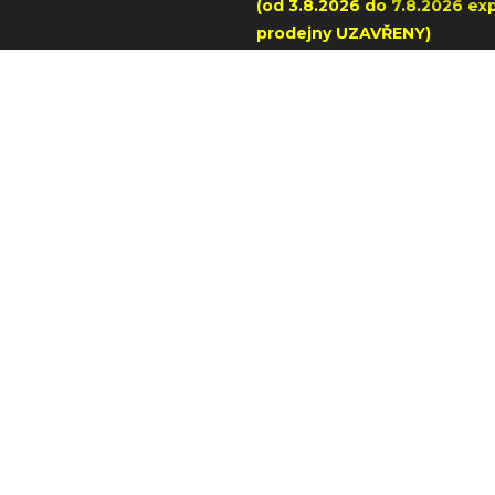
(od 3.8.2026 do 7.8.2026 exp
prodejny UZAVŘENY)
+420 606 790 005 – prode
Napajedla
tba
+420 602 509 549 – prodejn
ilwaukee
dmínky
+420 602 291 257 - dotazy stro
Milwaukee
ních údajů
Í OD SMLOUVY
info@ataxtech.cz
Po - Pá: 8:00 - 16:00