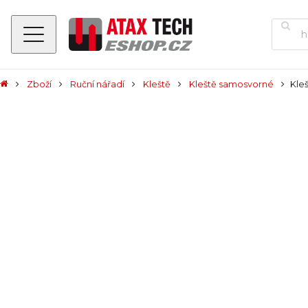
Zboží
Ruční nářadí
Kleště
Kleště samosvorné
Kle