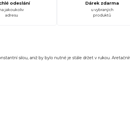
chlé odeslání
Dárek zdarma
na jakoukoliv
u vybraných
adresu
produktů
stantní silou, aniž by bylo nutné je stále držet v rukou. Aretačn