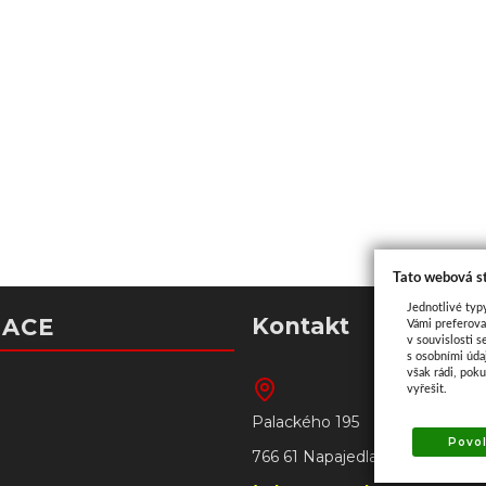
Tato webová s
Jednotlivé typ
Kontakt
MACE
Vámi preferova
v souvislosti s
s osobními úd
však rádi, pok
vyřešit.
Palackého 195
Povol
766 61 Napajedla