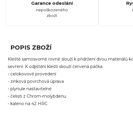
Garance odeslání
Ry
nepoškozeného
zboží
POPIS ZBOŽÍ
Kleště samosvorné rovné slouží k přidržení dvou materiálů kon
sevření. K odjištění kleští sliouží červená páčka.
- celokovové provedení
- zinková povrchová úprava
- plynule nastavitelné
- čelisti z Chrom-molybdenu
- kaleno na 42 HRC