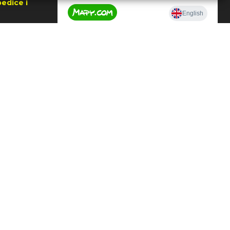
edice i
jna
a Zlín
je