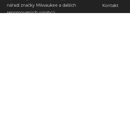
nářadí značky Milwaukee a dalších
Kontakt
renomovaných výrobců.
Prodejny
Doprava a pla
Reklamace M
Obchodní po
Ochrana osob
ODSTOUPEN