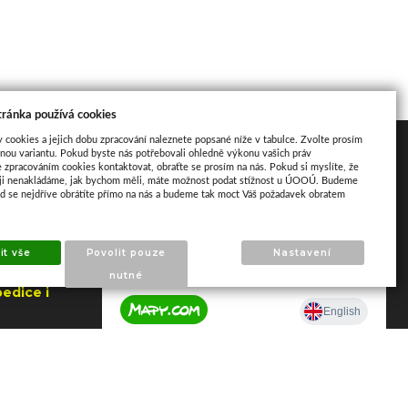
tránka používá cookies
y cookies a jejich dobu zpracování naleznete popsané níže v tabulce. Zvolte prosím
Mapa
nou variantu. Pokud byste nás potřebovali ohledně výkonu vašich práv
e zpracováním cookies kontaktovat, obraťte se prosím na nás. Pokud si myslíte, že
aji nenakládáme, jak bychom měli, máte možnost podat stížnost u ÚOOÚ. Budeme
ud se nejdříve obrátíte přímo na nás a budeme tak moct Váš požadavek obratem
it vše
Povolit pouze
Nastavení
nutné
edice i
jna
a Zlín