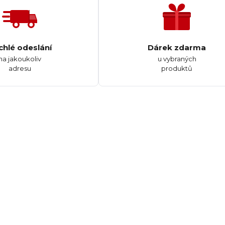
chlé odeslání
Dárek zdarma
na jakoukoliv
u vybraných
adresu
produktů