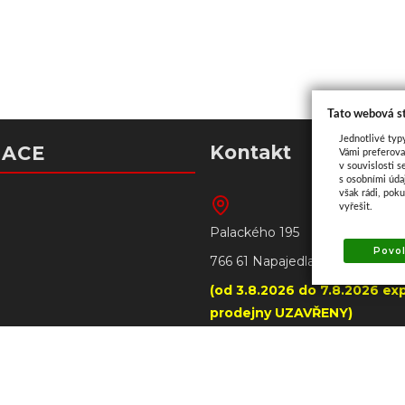
Tato webová s
Jednotlivé typ
Kontakt
MACE
Vámi preferova
v souvislosti s
s osobními úd
však rádi, pok
vyřešit.
Palackého 195
Povol
766 61 Napajedla
(od 3.8.2026 do 7.8.2026 exp
prodejny UZAVŘENY)
+420 606 790 005 – prode
Napajedla
tba
+420 602 509 549 – prodejn
ilwaukee