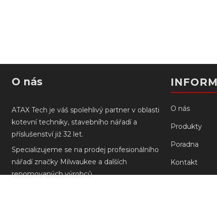
O nás
INFOR
O nás
ATAX Tech je váš spolehlivý partner v oblasti
kotevní techniky, stavebního nářadí a
Produkty
příslušenství již 32 let.
Poradna
Specializujeme se na prodej profesionálního
nářadí značky Milwaukee a dalších
Kontakt
renomovaných výrobců.
Prodejny
Doprava a pla
Reklamace M