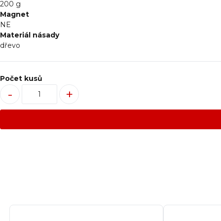
200 g
Magnet
NE
Materiál násady
dřevo
Počet kusů
-
+