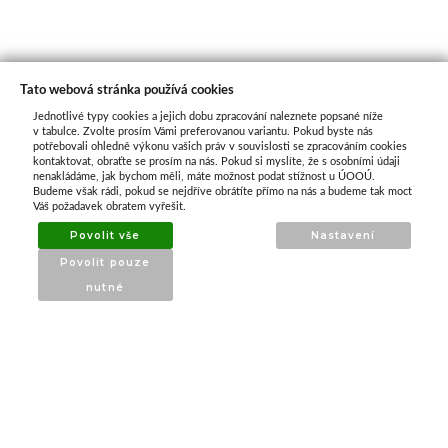
Tato webová stránka používá cookies
Jednotlivé typy cookies a jejich dobu zpracování naleznete popsané níže
O nás
v tabulce. Zvolte prosím Vámi preferovanou variantu. Pokud byste nás
potřebovali ohledně výkonu vašich práv v souvislosti se zpracováním cookies
kontaktovat, obraťte se prosím na nás. Pokud si myslíte, že s osobními údaji
nenakládáme, jak bychom měli, máte možnost podat stížnost u ÚOOÚ.
ATAX Tech je váš spolehlivý partner v oblasti
Budeme však rádi, pokud se nejdříve obrátíte přímo na nás a budeme tak moct
kotevní techniky, stavebního nářadí a
Váš požadavek obratem vyřešit.
příslušenství již 32 let.
Povolit vše
Nastavení
Specializujeme se na prodej profesionálního
Povolit pouze
nářadí značky Milwaukee a dalších
nutné
renomovaných výrobců.
INFORMACE