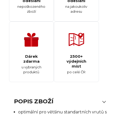
odeslání
odeslání
nepoškozeného
na jakoukoliv
zboží
adresu
Dárek
2500+
zdarma
výdejních
míst
u vybraných
produktů
po celé ČR
POPIS ZBOŽÍ
optimální pro většinu standartních vrutů s