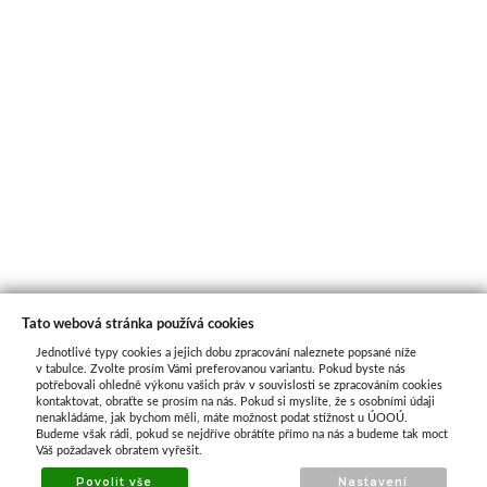
Tato webová stránka používá cookies
Jednotlivé typy cookies a jejich dobu zpracování naleznete popsané níže
O nás
v tabulce. Zvolte prosím Vámi preferovanou variantu. Pokud byste nás
potřebovali ohledně výkonu vašich práv v souvislosti se zpracováním cookies
kontaktovat, obraťte se prosím na nás. Pokud si myslíte, že s osobními údaji
nenakládáme, jak bychom měli, máte možnost podat stížnost u ÚOOÚ.
ATAX Tech je váš spolehlivý partner v oblasti
Budeme však rádi, pokud se nejdříve obrátíte přímo na nás a budeme tak moct
kotevní techniky, stavebního nářadí a
Váš požadavek obratem vyřešit.
příslušenství již 32 let.
Povolit vše
Nastavení