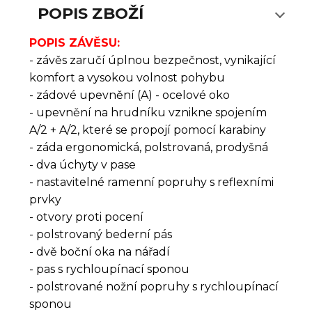
POPIS ZBOŽÍ
POPIS ZÁVĚSU:
- závěs zaručí úplnou bezpečnost, vynikající
komfort a vysokou volnost pohybu
- zádové upevnění (A) - ocelové oko
- upevnění na hrudníku vznikne spojením
A/2 + A/2, které se propojí pomocí karabiny
- záda ergonomická, polstrovaná, prodyšná
- dva úchyty v pase
- nastavitelné ramenní popruhy s reflexními
prvky
- otvory proti pocení
- polstrovaný bederní pás
- dvě boční oka na nářadí
- pas s rychloupínací sponou
- polstrované nožní popruhy s rychloupínací
sponou