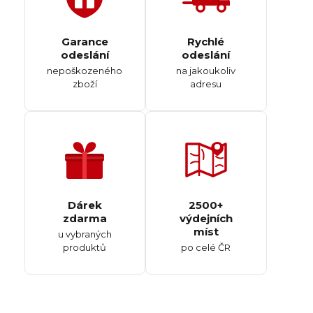
Garance
Rychlé
odeslání
odeslání
nepoškozeného
na jakoukoliv
zboží
adresu
Dárek
2500+
zdarma
výdejních
míst
u vybraných
produktů
po celé ČR