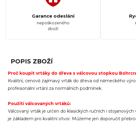
Garance odeslání
Ry
nepoškozeného
zboží
POPIS ZBOŽÍ
Proč koupit vrtáky do dřeva s válcovou stopkou Bohrcra
Kvalitní, cenově zajímavý vrták do dřeva od německého výr
profesionální
vrtání
za normálních
podmínek
.
Použití válcovaných vrtáků:
Válcovaný vrták je určen do klasických ručních i stojanovýc
je základem pro kvalitní otvor
.
Můžeme
jen doporučit
přebro