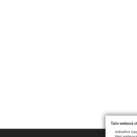
Tato webová s
Jednotlivé typ
Vámi preferova