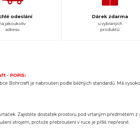
chlé odeslání
Dárek zdarma
na jakoukoliv
u vybraných
adresu
produktů
ft - POPIS:
obce Bohrcraft je nabroušen podle běžných standardů.
Má
vysoko
h vrtaček. Zajistěte dostatek prostoru pod vrtaným předmětem z
ušení
strojem
,
protože
přebroušení
v ruce
je příliš
nepřesné.