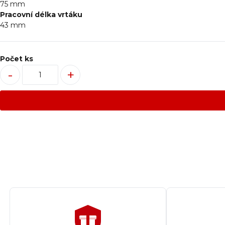
75 mm
Pracovní délka vrtáku
43 mm
Počet ks
-
+