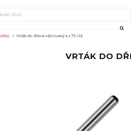
krátký
Vrták do dřeva válcovaný 4 x 75 / 43
VRTÁK DO DŘE