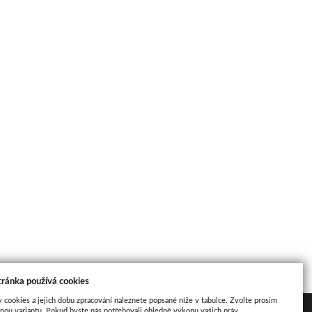
tránka používá cookies
y cookies a jejich dobu zpracování naleznete popsané níže v tabulce. Zvolte prosím
nou variantu. Pokud byste nás potřebovali ohledně výkonu vašich práv