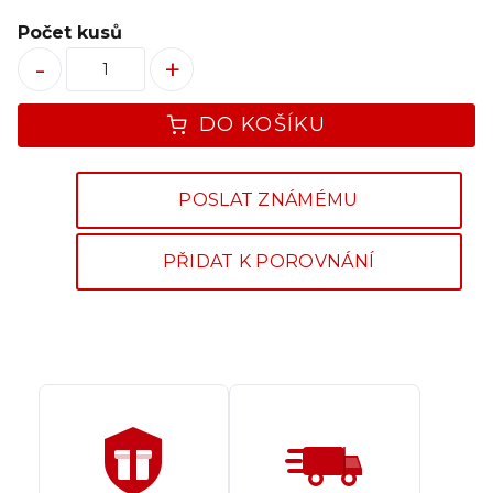
Počet kusů
-
+
DO KOŠÍKU
POSLAT ZNÁMÉMU
PŘIDAT K POROVNÁNÍ