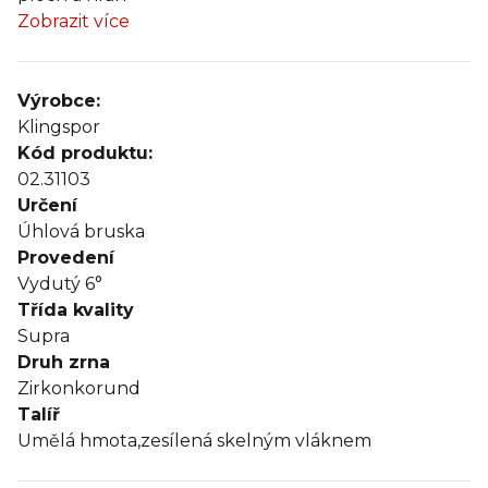
Zobrazit více
Výrobce:
Klingspor
Kód produktu:
02.31103
Určení
Úhlová bruska
Provedení
Vydutý 6°
Třída kvality
Supra
Druh zrna
Zirkonkorund
Talíř
Umělá hmota,zesílená skelným vláknem