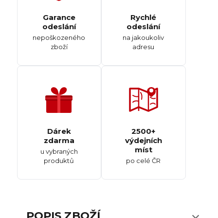
Garance
Rychlé
odeslání
odeslání
nepoškozeného
na jakoukoliv
zboží
adresu
Dárek
2500+
zdarma
výdejních
míst
u vybraných
produktů
po celé ČR
POPIS ZBOŽÍ