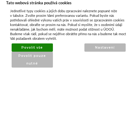
Tato webová stránka používá cookies
Jednotlivé typy cookies a jejich dobu zpracování naleznete popsané níže
O nás
v tabulce. Zvolte prosím Vámi preferovanou variantu. Pokud byste nás
potřebovali ohledně výkonu vašich práv v souvislosti se zpracováním cookies
kontaktovat, obraťte se prosím na nás. Pokud si myslíte, že s osobními údaji
nenakládáme, jak bychom měli, máte možnost podat stížnost u ÚOOÚ.
ATAX Tech je váš spolehlivý partner v oblasti
Budeme však rádi, pokud se nejdříve obrátíte přímo na nás a budeme tak moct
kotevní techniky, stavebního nářadí a
Váš požadavek obratem vyřešit.
příslušenství již 32 let.
Povolit vše
Nastavení
Specializujeme se na prodej profesionálního
Povolit pouze
nářadí značky Milwaukee a dalších
nutné
renomovaných výrobců.
INFORMACE
O nás