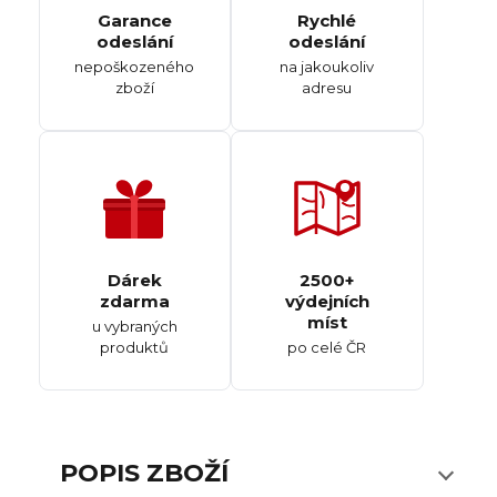
Garance
Rychlé
odeslání
odeslání
nepoškozeného
na jakoukoliv
zboží
adresu
Dárek
2500+
zdarma
výdejních
míst
u vybraných
produktů
po celé ČR
POPIS ZBOŽÍ