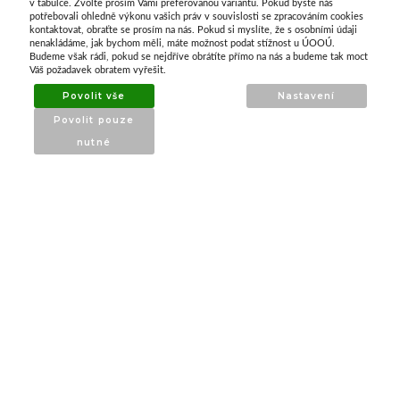
O nás
v tabulce. Zvolte prosím Vámi preferovanou variantu. Pokud byste nás
potřebovali ohledně výkonu vašich práv v souvislosti se zpracováním cookies
kontaktovat, obraťte se prosím na nás. Pokud si myslíte, že s osobními údaji
nenakládáme, jak bychom měli, máte možnost podat stížnost u ÚOOÚ.
ATAX Tech je váš spolehlivý partner v oblasti
Budeme však rádi, pokud se nejdříve obrátíte přímo na nás a budeme tak moct
kotevní techniky, stavebního nářadí a
Váš požadavek obratem vyřešit.
příslušenství již 32 let.
Povolit vše
Nastavení
Specializujeme se na prodej profesionálního
Povolit pouze
nářadí značky Milwaukee a dalších
nutné
renomovaných výrobců.
INFORMACE
O nás
Produkty