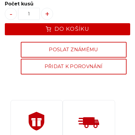
Počet kusů
-
+
DO KOŠÍKU
POSLAT ZNÁMÉMU
PŘIDAT K POROVNÁNÍ