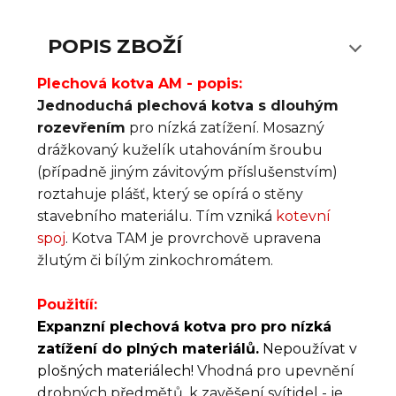
POPIS ZBOŽÍ
Plechová kotva AM - popis:
Jednoduchá plechová kotva s dlouhým
rozevřením
pro nízká zatížení. Mosazný
drážkovaný kuželík utahováním šroubu
(případně jiným závitovým příslušenstvím)
roztahuje plášť, který se opírá o stěny
stavebního materiálu. Tím vzniká
kotevní
spoj
. Kotva TAM je provrchově upravena
žlutým či bílým zinkochromátem.
Použitíí:
Expanzní plechová kotva pro pro nízká
zatížení do plných materiálů.
Nepoužívat v
plošných materiálech!
Vhodná pro upevnění
drobných předmětů, k zavěšení svítidel - je