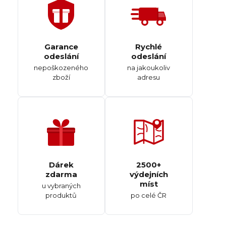
Garance
Rychlé
odeslání
odeslání
nepoškozeného
na jakoukoliv
zboží
adresu
Dárek
2500+
zdarma
výdejních
míst
u vybraných
produktů
po celé ČR