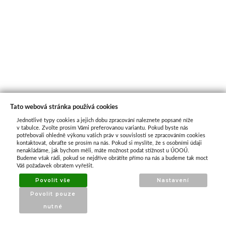
Tato webová stránka používá cookies
Jednotlivé typy cookies a jejich dobu zpracování naleznete popsané níže
O nás
v tabulce. Zvolte prosím Vámi preferovanou variantu. Pokud byste nás
potřebovali ohledně výkonu vašich práv v souvislosti se zpracováním cookies
kontaktovat, obraťte se prosím na nás. Pokud si myslíte, že s osobními údaji
nenakládáme, jak bychom měli, máte možnost podat stížnost u ÚOOÚ.
ATAX Tech je váš spolehlivý partner v oblasti
Budeme však rádi, pokud se nejdříve obrátíte přímo na nás a budeme tak moct
kotevní techniky, stavebního nářadí a
Váš požadavek obratem vyřešit.
příslušenství již 32 let.
Povolit vše
Nastavení
Specializujeme se na prodej profesionálního
Povolit pouze
nářadí značky Milwaukee a dalších
nutné
renomovaných výrobců.