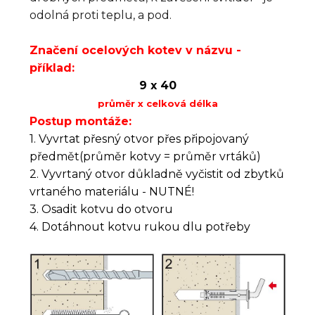
odolná proti teplu, a pod.
Značení ocelových kotev v názvu -
příklad:
9 x 40
průměr x celková délka
Postup montáže:
1. Vyvrtat přesný otvor přes připojovaný
předmět(průměr kotvy = průměr vrtáků)
2. Vyvrtaný otvor důkladně vyčistit od zbytků
vrtaného materiálu - NUTNÉ!
3. Osadit kotvu do otvoru
4. Dotáhnout kotvu rukou dlu potřeby