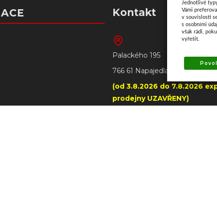
Jednotlivé typ
Kontakt
MACE
Vámi preferova
v souvislosti s
s osobními úd
však rádi, pok
vyřešit.
Palackého 195
Povol
766 61 Napajedla
(od 3.8.2026 do 7.8.2026 exp
prodejny UZAVŘENY)
+420 606 790 005 – prode
Napajedla
tba
+420 602 509 549 – prodejn
ilwaukee
dmínky
+420 602 291 257 - dotazy stro
Milwaukee
ních údajů
Í OD SMLOUVY
info@ataxtech.cz