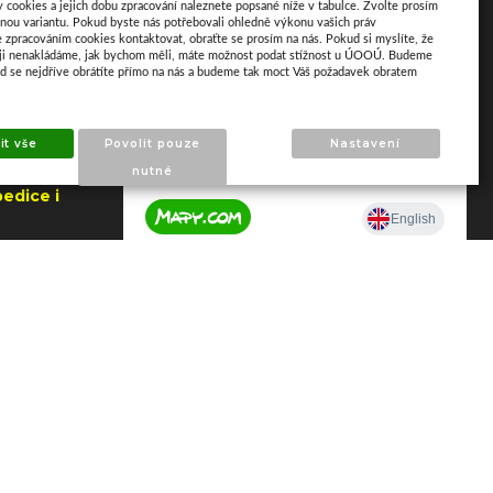
y cookies a jejich dobu zpracování naleznete popsané níže v tabulce. Zvolte prosím
Mapa
nou variantu. Pokud byste nás potřebovali ohledně výkonu vašich práv
e zpracováním cookies kontaktovat, obraťte se prosím na nás. Pokud si myslíte, že
aji nenakládáme, jak bychom měli, máte možnost podat stížnost u ÚOOÚ. Budeme
ud se nejdříve obrátíte přímo na nás a budeme tak moct Váš požadavek obratem
it vše
Povolit pouze
Nastavení
nutné
edice i
jna
a Zlín
je