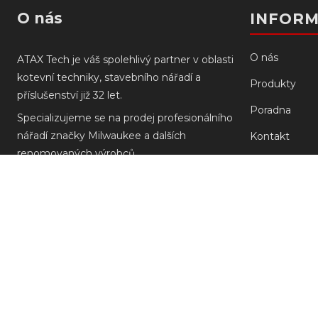
O nás
INFOR
O nás
ATAX Tech je váš spolehlivý partner v oblasti
kotevní techniky, stavebního nářadí a
Produkty
příslušenství již 32 let.
Poradna
Specializujeme se na prodej profesionálního
nářadí značky Milwaukee a dalších
Kontakt
renomovaných výrobců.
Prodejny
Doprava a pla
Reklamace M
Obchodní po
Ochrana osob
ODSTOUPEN