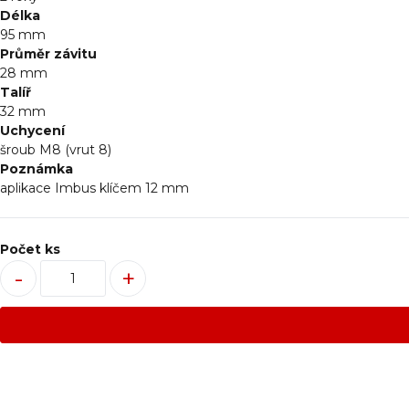
Délka
95
mm
Průměr závitu
28
mm
Talíř
32 mm
Uchycení
šroub M8 (vrut 8)
Poznámka
aplikace Imbus klíčem 12 mm
Počet ks
-
+