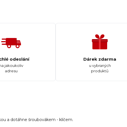
chlé odeslání
Dárek zdarma
na jakoukoliv
u vybraných
adresu
produktů
ukou a dotáhne šroubovákem - klíčem.