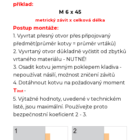
příklad:
M 6 x 45
metrický závit x celková délka
Postup montáže:
1. Vyvrtat přesný otvor přes připojovaný
předmět(průměr kotvy = průměr vrtáků)
2. Vyvrtaný otvor důkladně vyčistit od zbytků
vrtaného materiálu - NUTNÉ!
3. Osadit kotvu jemným poklepem kladiva -
nepoužívat násilí, možnost zničení závitů
4. Dotáhnout kotvu na požadovaný moment
T
-
inst
5. Výtažné hodnoty, uvedené v technickém
listě, jsou maximální. Používejte proto
bezpečnostní koeficient 2 - 3.