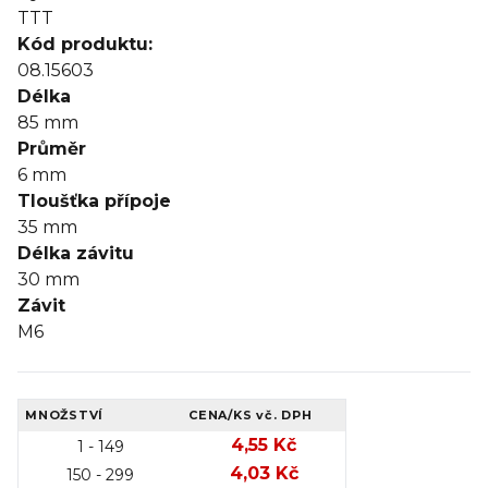
TTT
Kód produktu:
08.15603
Délka
85
mm
Průměr
6
mm
Tloušťka přípoje
35
mm
Délka závitu
30
mm
Závit
M6
MNOŽSTVÍ
CENA/KS
vč. DPH
4,55 Kč
1 - 149
4,03 Kč
150 - 299