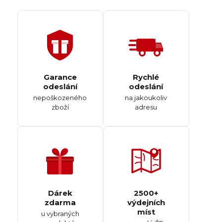
Garance
Rychlé
odeslání
odeslání
nepoškozeného
na jakoukoliv
zboží
adresu
Dárek
2500+
zdarma
výdejních
míst
u vybraných