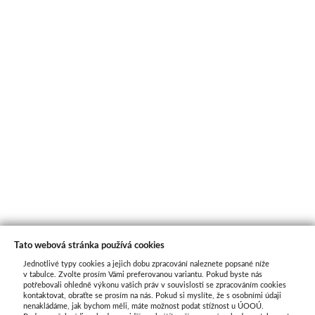
Tato webová stránka používá cookies
Jednotlivé typy cookies a jejich dobu zpracování naleznete popsané níže
O nás
v tabulce. Zvolte prosím Vámi preferovanou variantu. Pokud byste nás
potřebovali ohledně výkonu vašich práv v souvislosti se zpracováním cookies
kontaktovat, obraťte se prosím na nás. Pokud si myslíte, že s osobními údaji
nenakládáme, jak bychom měli, máte možnost podat stížnost u ÚOOÚ.
ATAX Tech je váš spolehlivý partner v oblasti