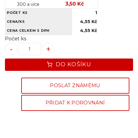
3,50 Kč
300 a více
1
POČET KS
4,55 Kč
CENA/KS
4,55 Kč
CENA CELKEM S DPH
Počet ks
-
+
DO KOŠÍKU
POSLAT ZNÁMÉMU
PŘIDAT K POROVNÁNÍ