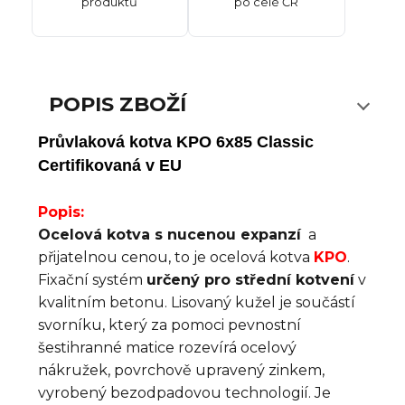
produktů
po celé ČR
POPIS ZBOŽÍ
Průvlaková kotva KPO 6x85 Classic
Certifikovaná v EU
Popis:
Ocelová kotva s nucenou expanzí
a
přijatelnou cenou, to je ocelová kotva
KPO
.
Fixační systém
určený pro střední kotvení
v
kvalitním betonu. Lisovaný kužel je součástí
svorníku, který za pomoci pevnostní
šestihranné matice rozevírá ocelový
nákružek, povrchově upravený zinkem,
vyrobený bezodpadovou technologií. Je