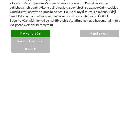
O nás
v tabulce. Zvolte prosím Vámi preferovanou variantu. Pokud byste nás
potřebovali ohledně výkonu vašich práv v souvislosti se zpracováním cookies
kontaktovat, obraťte se prosím na nás. Pokud si myslíte, že s osobními údaji
nenakládáme, jak bychom měli, máte možnost podat stížnost u ÚOOÚ.
ATAX Tech je váš spolehlivý partner v oblasti
Budeme však rádi, pokud se nejdříve obrátíte přímo na nás a budeme tak moct
kotevní techniky, stavebního nářadí a
Váš požadavek obratem vyřešit.
příslušenství již 32 let.
Povolit vše
Nastavení
Specializujeme se na prodej profesionálního
Povolit pouze
nářadí značky Milwaukee a dalších
nutné
renomovaných výrobců.
INFORMACE
O nás
Produkty