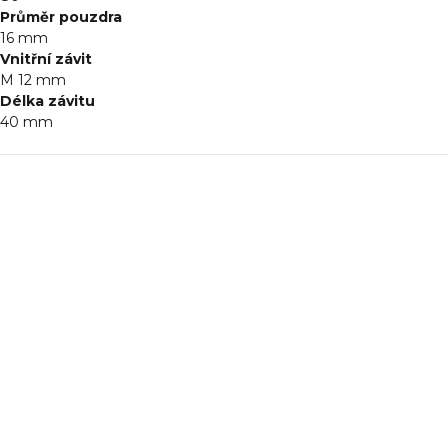
Průměr pouzdra
16
mm
Vnitřní závit
M 12
mm
Délka závitu
40
mm