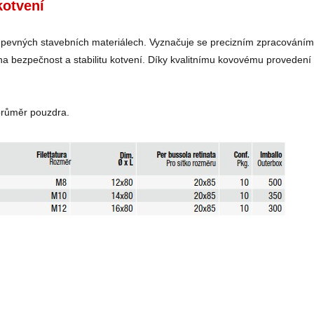
kotvení
 pevných stavebních materiálech. Vyznačuje se precizním zpracováním,
z na bezpečnost a stabilitu kotvení. Díky kvalitnímu kovovému provede
 průměr pouzdra.