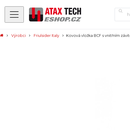
Výrobci
Friulsider Italy
Kovová vložka BCF s vnitřním závi