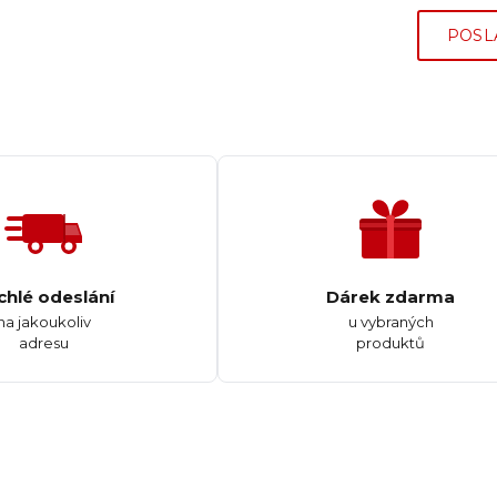
POSL
chlé odeslání
Dárek zdarma
na jakoukoliv
u vybraných
adresu
produktů