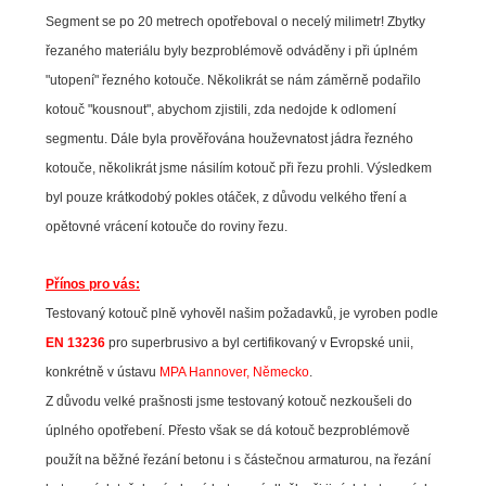
Segment se po 20 metrech opotřeboval o necelý milimetr! Zbytky
řezaného materiálu byly bezproblémově odváděny i při úplném
"utopení" řezného kotouče. Několikrát se nám záměrně podařilo
kotouč "kousnout", abychom zjistili, zda nedojde k odlomení
segmentu. Dále byla prověřována houževnatost jádra řezného
kotouče, několikrát jsme násilím kotouč při řezu prohli. Výsledkem
byl pouze krátkodobý pokles otáček, z důvodu velkého tření a
opětovné vrácení kotouče do roviny řezu.
Přínos pro vás:
Testovaný kotouč plně vyhověl našim požadavků, je vyroben podle
EN 13236
pro superbrusivo a byl certifikovaný v Evropské unii,
konkrétně v ústavu
MPA Hannover, Německo
.
Z důvodu velké prašnosti jsme testovaný kotouč nezkoušeli do
úplného opotřebení. Přesto však se dá kotouč bezproblémově
použít na běžné řezání betonu i s částečnou armaturou, na řezání