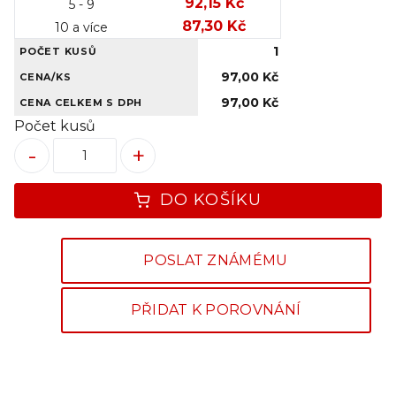
92,15 Kč
5 - 9
87,30 Kč
10 a více
1
POČET KUSŮ
97,00 Kč
CENA/KS
97,00 Kč
CENA CELKEM S DPH
Počet kusů
-
+
DO KOŠÍKU
POSLAT ZNÁMÉMU
PŘIDAT K POROVNÁNÍ