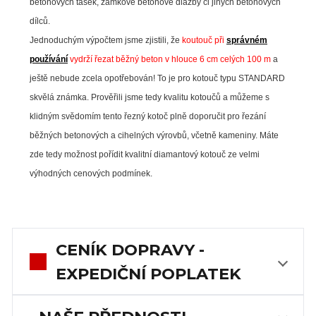
betonových tašek, zámkové betonové dlažby či jiných betonových
dílců.
Jednoduchým výpočtem jsme zjistili, že
koutouč při
správném
používání
vydrží řezat běžný beton v hlouce 6 cm celých 100 m
a
ještě nebude zcela opotřebován! To je pro kotouč typu STANDARD
skvělá známka.
Prověřili jsme tedy kvalitu kotoučů a můžeme s
klidným svědomím tento řezný kotoč plně doporučit pro řezání
běžných betonových a cihelných výrovbů, včetně kameniny.
Máte
zde tedy možnost pořídit kvalitní diamantový kotouč ze velmi
výhodných cenových podmínek.
CENÍK DOPRAVY -
EXPEDIČNÍ POPLATEK