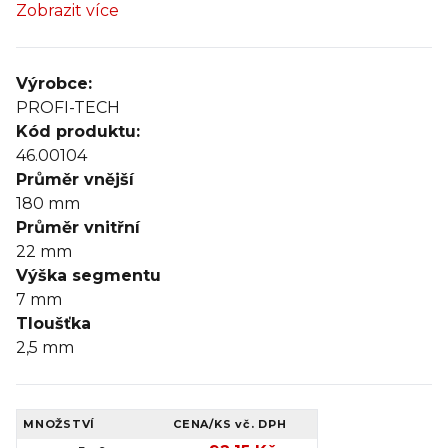
Zobrazit více
Výrobce:
PROFI-TECH
Kód produktu:
46.00104
Průměr vnější
180
mm
Průměr vnitřní
22
mm
Výška segmentu
7
mm
Tloušťka
2,5
mm
MNOŽSTVÍ
CENA/KS
vč. DPH