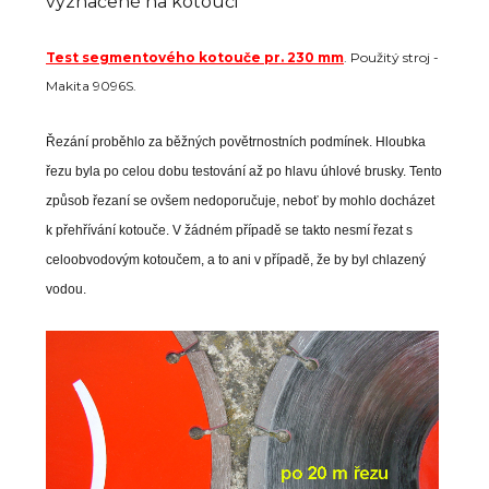
vyznačené na kotouči
Test segmentového kotouče pr. 230 mm
. Použitý stroj -
Makita 9096S.
Řezání proběhlo za běžných povětrnostních podmínek. Hloubka
řezu byla po celou dobu testování až po hlavu úhlové brusky. Tento
způsob řezaní se ovšem nedoporučuje, neboť by mohlo docházet
k přehřívání kotouče. V žádném případě se takto nesmí řezat s
celoobvodovým kotoučem, a to ani v případě, že by byl chlazený
vodou.