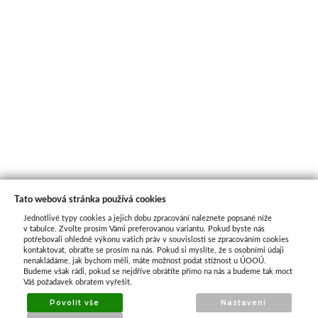
Tato webová stránka používá cookies
Jednotlivé typy cookies a jejich dobu zpracování naleznete popsané níže
O nás
v tabulce. Zvolte prosím Vámi preferovanou variantu. Pokud byste nás
potřebovali ohledně výkonu vašich práv v souvislosti se zpracováním cookies
kontaktovat, obraťte se prosím na nás. Pokud si myslíte, že s osobními údaji
nenakládáme, jak bychom měli, máte možnost podat stížnost u ÚOOÚ.
ATAX Tech je váš spolehlivý partner v oblasti
Budeme však rádi, pokud se nejdříve obrátíte přímo na nás a budeme tak moct
kotevní techniky, stavebního nářadí a
Váš požadavek obratem vyřešit.
příslušenství již 32 let.
Povolit vše
Nastavení