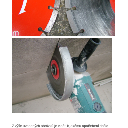
Z výše uvedených obrázků je vidět, k jakému opotřebení došlo.