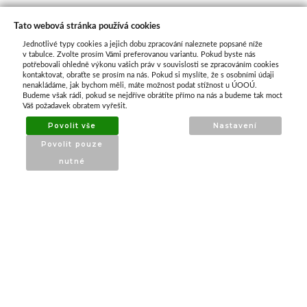
Tato webová stránka používá cookies
Jednotlivé typy cookies a jejich dobu zpracování naleznete popsané níže
O nás
v tabulce. Zvolte prosím Vámi preferovanou variantu. Pokud byste nás
potřebovali ohledně výkonu vašich práv v souvislosti se zpracováním cookies
kontaktovat, obraťte se prosím na nás. Pokud si myslíte, že s osobními údaji
nenakládáme, jak bychom měli, máte možnost podat stížnost u ÚOOÚ.
ATAX Tech je váš spolehlivý partner v oblasti
Budeme však rádi, pokud se nejdříve obrátíte přímo na nás a budeme tak moct
kotevní techniky, stavebního nářadí a
Váš požadavek obratem vyřešit.
příslušenství již 32 let.
Povolit vše
Nastavení
Specializujeme se na prodej profesionálního
Povolit pouze
nářadí značky Milwaukee a dalších
nutné
renomovaných výrobců.
INFORMACE