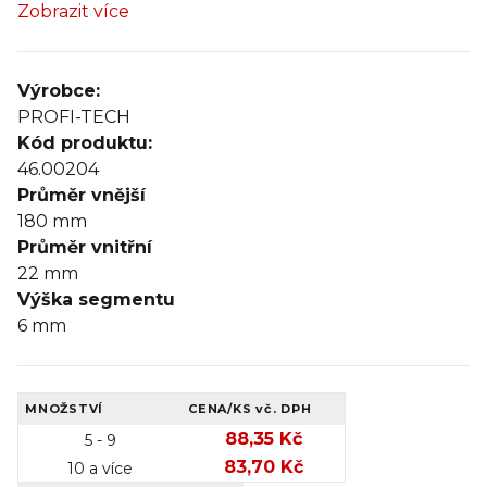
Zobrazit více
Výrobce:
PROFI-TECH
Kód produktu:
46.00204
Průměr vnější
180
mm
Průměr vnitřní
22
mm
Výška segmentu
6
mm
MNOŽSTVÍ
CENA/KS
vč. DPH
88,35 Kč
5 - 9
83,70 Kč
10 a více