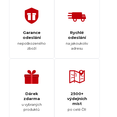
Garance
Rychlé
odeslání
odeslání
nepoškozeného
na jakoukoliv
zboží
adresu
Dárek
2500+
zdarma
výdejních
míst
u vybraných
produktů
po celé ČR