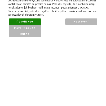
potřebovali ohledně výkonu vašich práv v souvislosti se zpracováním cookies
kontaktovat, obraťte se prosím na nás. Pokud si myslíte, že s osobními údaji
nenakládáme, jak bychom měli, máte možnost podat stížnost u ÚOOÚ.
ATAX Tech je váš spolehlivý partner v oblasti
Budeme však rádi, pokud se nejdříve obrátíte přímo na nás a budeme tak moct
kotevní techniky, stavebního nářadí a
Váš požadavek obratem vyřešit.
příslušenství již 32 let.
Povolit vše
Nastavení
Specializujeme se na prodej profesionálního
Povolit pouze
nářadí značky Milwaukee a dalších
nutné
renomovaných výrobců.
INFORMACE
O nás
Produkty
Poradna