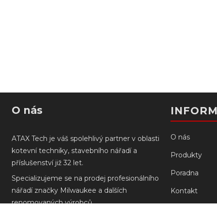
O nás
INFOR
O nás
ATAX Tech je váš spolehlivý partner v oblasti
kotevní techniky, stavebního nářadí a
Produkty
příslušenství již 32 let.
Poradna
Specializujeme se na prodej profesionálního
nářadí značky Milwaukee a dalších
Kontakt
renomovaných výrobců.
Prodejny