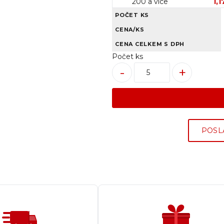
200 a více
1,1
POČET KS
CENA/KS
CENA CELKEM S DPH
Počet ks
-
+
POSL