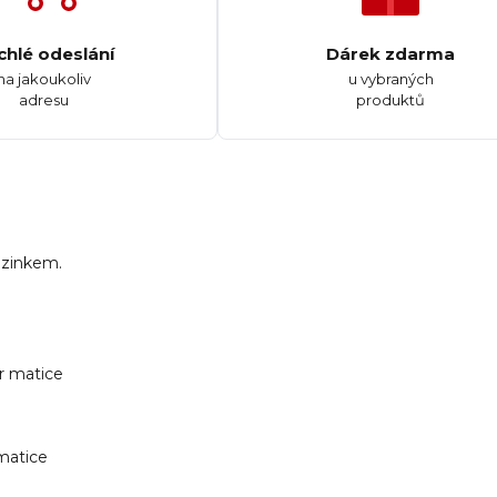
chlé odeslání
Dárek zdarma
na jakoukoliv
u vybraných
adresu
produktů
 zinkem.
ěr matice
 matice