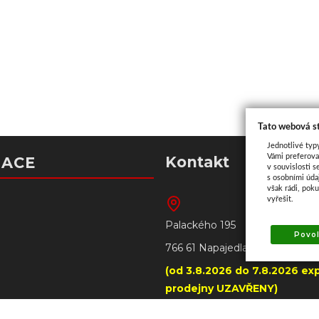
Tato webová s
Jednotlivé typ
Vámi preferova
Kontakt
MACE
v souvislosti s
s osobními úd
však rádi, pok
vyřešit.
Palackého 195
Povol
766 61 Napajedla
(od 3.8.2026 do 7.8.2026 exp
prodejny UZAVŘENY)
+420 606 790 005 – prode