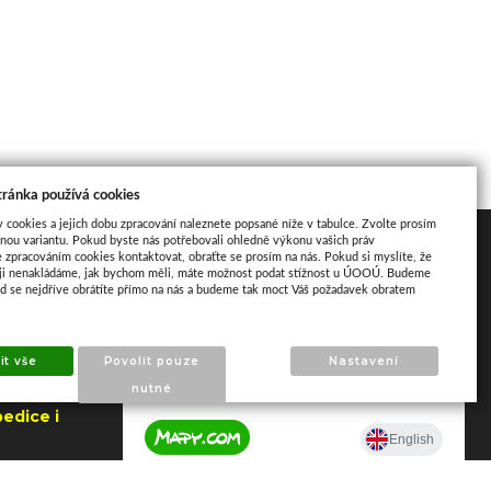
tránka používá cookies
y cookies a jejich dobu zpracování naleznete popsané níže v tabulce. Zvolte prosím
nou variantu. Pokud byste nás potřebovali ohledně výkonu vašich práv
Mapa
e zpracováním cookies kontaktovat, obraťte se prosím na nás. Pokud si myslíte, že
aji nenakládáme, jak bychom měli, máte možnost podat stížnost u ÚOOÚ. Budeme
ud se nejdříve obrátíte přímo na nás a budeme tak moct Váš požadavek obratem
it vše
Povolit pouze
Nastavení
nutné
edice i
jna