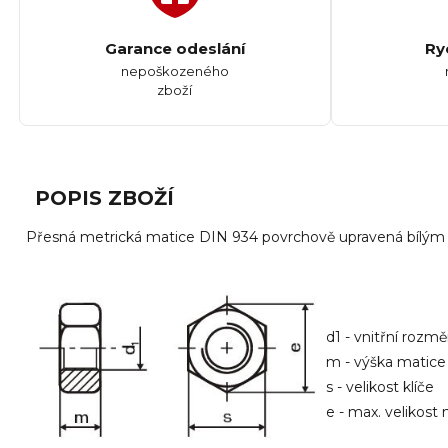
Garance odeslání
Ry
nepoškozeného
zboží
POPIS ZBOŽÍ
Přesná metrická matice DIN 934 povrchově upravená bílým
d1 - vnitřní rozm
m - výška matice
s - velikost klíče
e - max. velikost