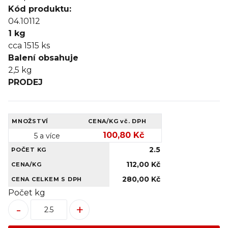
Kód produktu:
04.10112
1 kg
cca 1515
ks
Balení obsahuje
2,5 kg
PRODEJ
MNOŽSTVÍ
CENA/KG
vč. DPH
100,80 Kč
5 a více
2.5
POČET KG
112,00 Kč
CENA/KG
280,00 Kč
CENA CELKEM S DPH
Počet kg
-
+