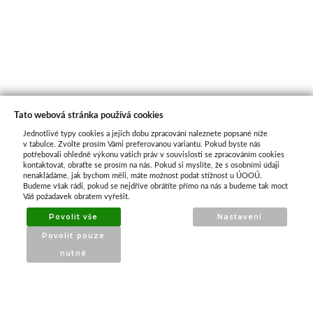
Tato webová stránka používá cookies
Jednotlivé typy cookies a jejich dobu zpracování naleznete popsané níže
O nás
v tabulce. Zvolte prosím Vámi preferovanou variantu. Pokud byste nás
potřebovali ohledně výkonu vašich práv v souvislosti se zpracováním cookies
kontaktovat, obraťte se prosím na nás. Pokud si myslíte, že s osobními údaji
nenakládáme, jak bychom měli, máte možnost podat stížnost u ÚOOÚ.
ATAX Tech je váš spolehlivý partner v oblasti
Budeme však rádi, pokud se nejdříve obrátíte přímo na nás a budeme tak moct
kotevní techniky, stavebního nářadí a
Váš požadavek obratem vyřešit.
příslušenství již 32 let.
Povolit vše
Nastavení
Specializujeme se na prodej profesionálního
Povolit pouze
nářadí značky Milwaukee a dalších
nutné
renomovaných výrobců.