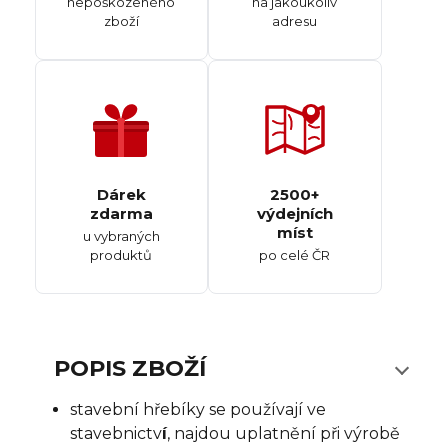
nepoškozeného
na jakoukoliv
zboží
adresu
Dárek
2500+
zdarma
výdejních
míst
u vybraných
produktů
po celé ČR
POPIS ZBOŽÍ
stavební hřebíky se používají ve
stavebnictv
í
, najdou uplatnění při výrobě