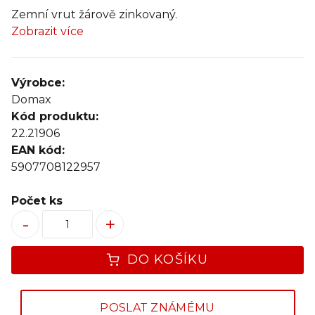
Zemní vrut žárově zinkovaný.
Zobrazit více
Výrobce:
Domax
Kód produktu:
22.21906
EAN kód:
5907708122957
Počet ks
-
+
DO KOŠÍKU
POSLAT ZNÁMÉMU