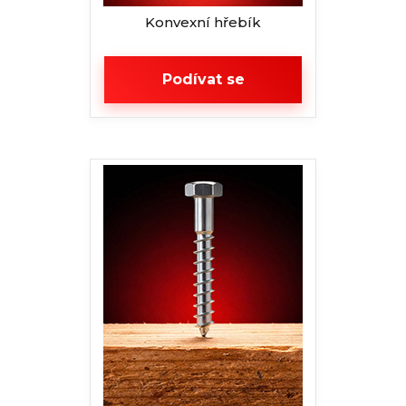
Konvexní hřebík
Podívat se