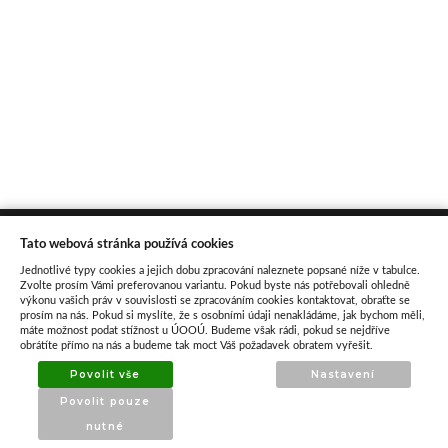
O nás
Tato webová stránka používá cookies
Jednotlivé typy cookies a jejich dobu zpracování naleznete popsané níže v tabulce.
Zvolte prosím Vámi preferovanou variantu. Pokud byste nás potřebovali ohledně
ATAX Tech je váš spolehlivý partner v oblasti
výkonu vašich práv v souvislosti se zpracováním cookies kontaktovat, obraťte se
prosím na nás. Pokud si myslíte, že s osobními údaji nenakládáme, jak bychom měli,
kotevní techniky, stavebního nářadí a
máte možnost podat stížnost u ÚOOÚ. Budeme však rádi, pokud se nejdříve
obrátíte přímo na nás a budeme tak moct Váš požadavek obratem vyřešit.
příslušenství již 32 let.
Specializujeme se na prodej profesionálního
Povolit vše
Nastavení
nářadí značky Milwaukee a dalších
Povolit pouze
renomovaných výrobců.
nutné