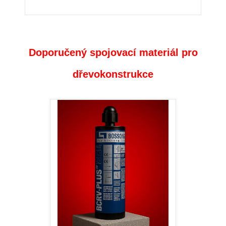
Doporučený spojovací materiál pro
dřevokonstrukce