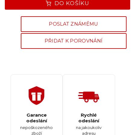
DO KOŠÍKU
POSLAT ZNÁMÉMU
PŘIDAT K POROVNÁNÍ
Garance
Rychlé
odeslání
odeslání
nepoškozeného
na jakoukoliv
zboží
adresu