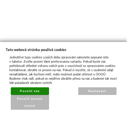
Tato webová stránka používá cookies
Jednotlivé typy cookies a jejich dobu zpracování naleznete popsané níže
O nás
v tabulce. Zvolte prosím Vámi preferovanou variantu. Pokud byste nás
potřebovali ohledně výkonu vašich práv v souvislosti se zpracováním cookies
kontaktovat, obraťte se prosím na nás. Pokud si myslíte, že s osobními údaji
nenakládáme, jak bychom měli, máte možnost podat stížnost u ÚOOÚ.
ATAX Tech je váš spolehlivý partner v oblasti
Budeme však rádi, pokud se nejdříve obrátíte přímo na nás a budeme tak moct
kotevní techniky, stavebního nářadí a
Váš požadavek obratem vyřešit.
příslušenství již 32 let.
Povolit vše
Nastavení
Specializujeme se na prodej profesionálního
Povolit pouze
nářadí značky Milwaukee a dalších
nutné
renomovaných výrobců.