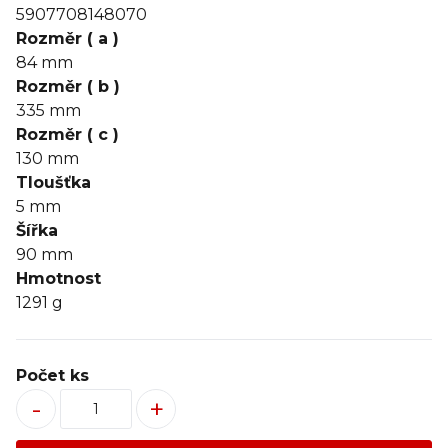
5907708148070
Rozměr ( a )
84
mm
Rozměr ( b )
335
mm
Rozměr ( c )
130
mm
Tloušťka
5
mm
Šířka
90
mm
Hmotnost
1291 g
Počet ks
-
+