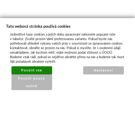
Tato webová stránka používá cookies
Jednotlivé typy cookies a jejich dobu zpracování naleznete popsané níže
O nás
v tabulce. Zvolte prosím Vámi preferovanou variantu. Pokud byste nás
potřebovali ohledně výkonu vašich práv v souvislosti se zpracováním cookies
kontaktovat, obraťte se prosím na nás. Pokud si myslíte, že s osobními údaji
nenakládáme, jak bychom měli, máte možnost podat stížnost u ÚOOÚ.
ATAX Tech je váš spolehlivý partner v oblasti
Budeme však rádi, pokud se nejdříve obrátíte přímo na nás a budeme tak moct
kotevní techniky, stavebního nářadí a
Váš požadavek obratem vyřešit.
příslušenství již 32 let.
Povolit vše
Nastavení
Specializujeme se na prodej profesionálního
Povolit pouze
nářadí značky Milwaukee a dalších
nutné
renomovaných výrobců.
INFORMACE