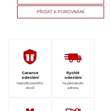
PŘIDAT K POROVNÁNÍ
Garance
Rychlé
odeslání
odeslání
nepoškozeného
na jakoukoliv
zboží
adresu