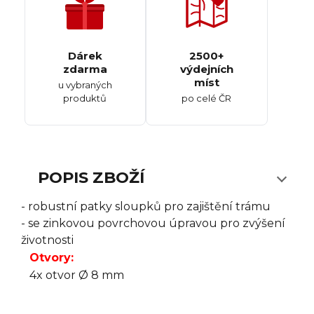
Dárek
2500+
zdarma
výdejních
míst
u vybraných
produktů
po celé ČR
POPIS ZBOŽÍ
- robustní patky sloupků pro zajištění trámu
- se zinkovou povrchovou úpravou pro zvýšení
životnosti
Otvory:
4x otvor Ø 8 mm