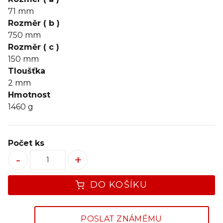
71
mm
Rozměr ( b )
750
mm
Rozměr ( c )
150
mm
Tloušťka
2
mm
Hmotnost
1460 g
Počet ks
-
+
DO KOŠÍKU
POSLAT ZNÁMÉMU