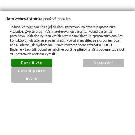
Tato webová stránka používá cookies
Jednotlivé typy cookies a jejich dobu zpracování naleznete popsané níže
O nás
v tabulce. Zvolte prosím Vámi preferovanou variantu. Pokud byste nás
potřebovali ohledně výkonu vašich práv v souvislosti se zpracováním cookies
kontaktovat, obraťte se prosím na nás. Pokud si myslíte, že s osobními údaji
nenakládáme, jak bychom měli, máte možnost podat stížnost u ÚOOÚ.
ATAX Tech je váš spolehlivý partner v oblasti
Budeme však rádi, pokud se nejdříve obrátíte přímo na nás a budeme tak moct
kotevní techniky, stavebního nářadí a
Váš požadavek obratem vyřešit.
příslušenství již 32 let.
Povolit vše
Nastavení
Specializujeme se na prodej profesionálního
Povolit pouze
nářadí značky Milwaukee a dalších
nutné
renomovaných výrobců.
INFORMACE