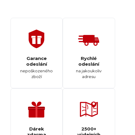
Garance
Rychlé
odeslání
odeslání
nepoškozeného
na jakoukoliv
zboží
adresu
Dárek
2500+
zdarma
výdejních