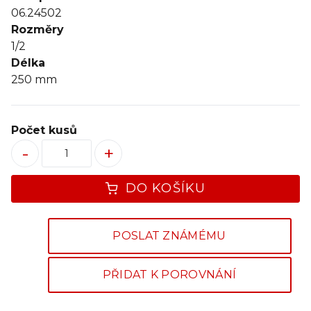
06.24502
Rozměry
1/2
Délka
250
mm
Počet kusů
-
+
DO KOŠÍKU
POSLAT ZNÁMÉMU
PŘIDAT K POROVNÁNÍ