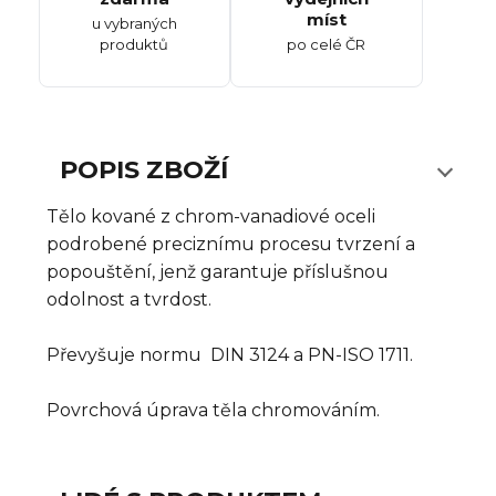
míst
u vybraných
produktů
po celé ČR
POPIS ZBOŽÍ
Tělo kované z chrom-vanadiové oceli
podrobené preciznímu procesu tvrzení a
popouštění, jenž garantuje příslušnou
odolnost a tvrdost.
Převyšuje normu DIN 3124 a PN-ISO 1711.
Povrchová úprava těla chromováním.