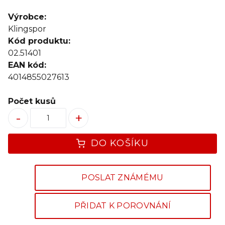
Výrobce:
Klingspor
Kód produktu:
02.51401
EAN kód:
4014855027613
Počet kusů
-
+
DO KOŠÍKU
POSLAT ZNÁMÉMU
PŘIDAT K POROVNÁNÍ