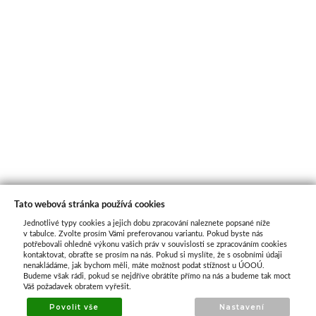
Tato webová stránka používá cookies
Jednotlivé typy cookies a jejich dobu zpracování naleznete popsané níže
O nás
v tabulce. Zvolte prosím Vámi preferovanou variantu. Pokud byste nás
potřebovali ohledně výkonu vašich práv v souvislosti se zpracováním cookies
kontaktovat, obraťte se prosím na nás. Pokud si myslíte, že s osobními údaji
nenakládáme, jak bychom měli, máte možnost podat stížnost u ÚOOÚ.
ATAX Tech je váš spolehlivý partner v oblasti
Budeme však rádi, pokud se nejdříve obrátíte přímo na nás a budeme tak moct
kotevní techniky, stavebního nářadí a
Váš požadavek obratem vyřešit.
příslušenství již 32 let.
Povolit vše
Nastavení