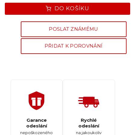
DO KOŠÍKU
POSLAT ZNÁMÉMU
PŘIDAT K POROVNÁNÍ
Garance
Rychlé
odeslání
odeslání
nepoškozeného
na jakoukoliv