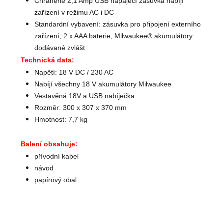
Chráněné 2,1 Amp USB napájecí zásuvka nabíjí
zařízení v režimu AC i DC
Standardní vybavení: zásuvka pro připojení externího
zařízení, 2 x AAA baterie, Milwaukee® akumulátory
dodávané zvlášt
Technická data:
Napětí: 18 V DC / 230 AC
Nabíjí všechny 18 V akumulátory Milwaukee
Vestavěná 18V a USB nabíječka
Rozměr: 300 x 307 x 370 mm
Hmotnost: 7,7 kg
Balení obsahuje:
přívodní kabel
návod
papírový obal