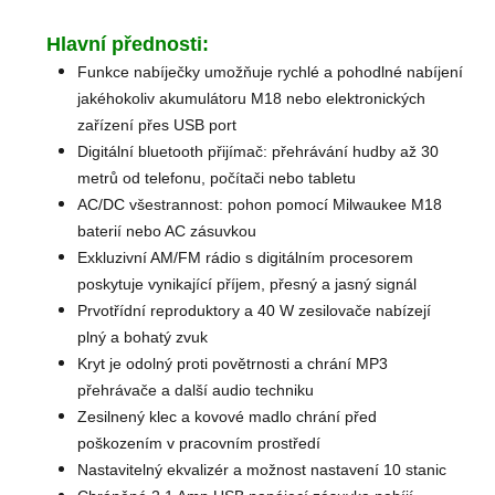
Hlavní přednosti:
Funkce nabíječky umožňuje rychlé a pohodlné nabíjení
jakéhokoliv akumulátoru M18 nebo elektronických
zařízení přes USB port
Digitální bluetooth přijímač: přehrávání hudby až 30
metrů od telefonu, počítači nebo tabletu
AC/DC všestrannost: pohon pomocí Milwaukee M18
baterií nebo AC zásuvkou
Exkluzivní AM/FM rádio s digitálním procesorem
poskytuje vynikající příjem, přesný a jasný signál
Prvotřídní reproduktory a 40 W zesilovače nabízejí
plný a bohatý zvuk
Kryt je odolný proti povětrnosti a chrání MP3
přehrávače a další audio techniku
Zesilnený klec a kovové madlo chrání před
poškozením v pracovním prostředí
Nastavitelný ekvalizér a možnost nastavení 10 stanic