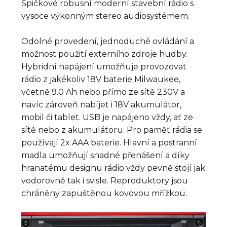
Špičkové robusní moderní stavební rádio s
vysoce výkonným stereo audiosystémem.
Odolné provedení, jednoduché ovládání a
možnost použití externího zdroje hudby.
Hybridní napájení umožňuje provozovat
rádio z jakékoliv 18V baterie Milwaukee,
včetně 9.0 Ah nebo přímo ze sítě 230V a
navíc zároveň nabíjet i 18V akumulátor,
mobil či tablet. USB je napájeno vždy, ať ze
sítě nebo z akumulátoru. Pro paměť rádia se
používají 2x AAA baterie. Hlavní a postranní
madla umožňují snadné přenášení a díky
hranatému designu rádio vždy pevně stojí jak
vodorovně tak i svisle. Reproduktory jsou
chráněny zapuštěnou kovovou mřížkou.