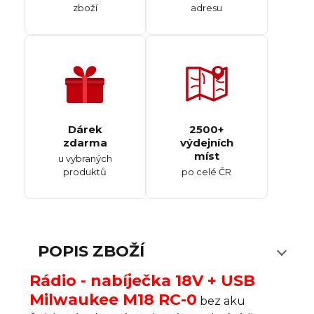
zboží
adresu
Dárek
2500+
zdarma
výdejních
míst
u vybraných
produktů
po celé ČR
POPIS ZBOŽÍ
Rádio - nabíječka 18V + USB
Milwaukee M18 RC-0
bez aku