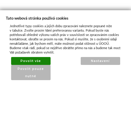
Tato webová stránka používá cookies
Jednotlivé typy cookies a jejich dobu zpracování naleznete popsané níže
O nás
v tabulce. Zvolte prosím Vámi preferovanou variantu. Pokud byste nás
potřebovali ohledně výkonu vašich práv v souvislosti se zpracováním cookies
kontaktovat, obraťte se prosím na nás. Pokud si myslíte, že s osobními údaji
nenakládáme, jak bychom měli, máte možnost podat stížnost u ÚOOÚ.
ATAX Tech je váš spolehlivý partner v oblasti
Budeme však rádi, pokud se nejdříve obrátíte přímo na nás a budeme tak moct
kotevní techniky, stavebního nářadí a
Váš požadavek obratem vyřešit.
příslušenství již 32 let.
Povolit vše
Nastavení
Specializujeme se na prodej profesionálního
Povolit pouze
nářadí značky Milwaukee a dalších
nutné
renomovaných výrobců.
INFORMACE