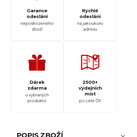
Garance
Rychlé
odeslání
odeslání
nepoškozeného
na jakoukoliv
zboží
adresu
Dárek
2500+
zdarma
výdejních
míst
u vybraných
produktů
po celé ČR
POPIS ZBOŽÍ