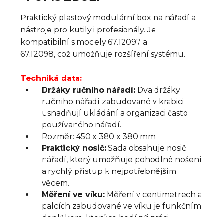
Praktický plastový modulární box na nářadí a
nástroje pro kutily i profesionály.
Je
kompatibilní s modely
67.12097 a
67.12098,
což umožňuje rozšíření systému.
Techniká data:
Držáky ručního nářadí:
Dva držáky
ručního nářadí zabudované v krabici
usnadňují ukládání a organizaci často
používaného nářadí.
Rozměr: 450 x 380 x 380 mm
Praktický nosič:
Sada obsahuje nosič
nářadí, který umožňuje pohodlné nošení
a rychlý přístup k nejpotřebnějším
věcem.
Měření ve víku:
Měření v centimetrech a
palcích zabudované ve víku je funkčním