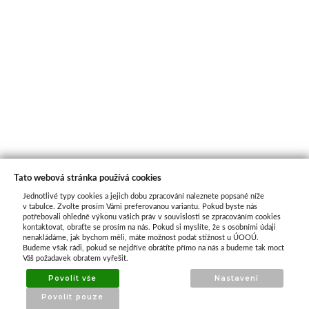
Tato webová stránka používá cookies
Jednotlivé typy cookies a jejich dobu zpracování naleznete popsané níže
O nás
v tabulce. Zvolte prosím Vámi preferovanou variantu. Pokud byste nás
potřebovali ohledně výkonu vašich práv v souvislosti se zpracováním cookies
kontaktovat, obraťte se prosím na nás. Pokud si myslíte, že s osobními údaji
nenakládáme, jak bychom měli, máte možnost podat stížnost u ÚOOÚ.
ATAX Tech je váš spolehlivý partner v oblasti
Budeme však rádi, pokud se nejdříve obrátíte přímo na nás a budeme tak moct
kotevní techniky, stavebního nářadí a
Váš požadavek obratem vyřešit.
příslušenství již 32 let.
Povolit vše
Nastavení
Specializujeme se na prodej profesionálního
Povolit pouze