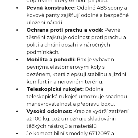
doplňkem, který se hodí při práci.
Pevná konstrukce:
Odolné ABS spony a
kovové panty zajišťují odolné a bezpečné
uložení nářadí.
Ochrana proti prachu a vodě:
Pevné
těsnění zajišťuje odolnost proti prachu a
polití a chrání obsah i v náročných
podmínkách.
Mobilita a pohodlí:
Box je vybaven
pevnými, elastomerovými koly s
dezénem, ​​která zlepšují stabilitu a jízdní
komfort i na nerovném terénu.
Teleskopická rukojeť:
Odolná
teleskopická rukojeť umožňuje snadnou
manévrovatelnost a přepravu boxu.
Vysoká odolnost:
Krabice vydrží zatížení
až 100 kg, což umožňuje skladování i
těžkých nástrojů a materiálů.
Je kompatibilní s modely
67.12097 a