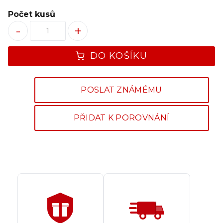
Počet kusů
-
+
DO KOŠÍKU
POSLAT ZNÁMÉMU
PŘIDAT K POROVNÁNÍ